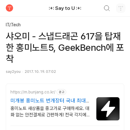
검색하기
:+: Say to U :+:
티스토리
IT/Tech
샤오미 - 스냅드래곤 617을 탑재
한 홍미노트5, GeekBench에 포
착
say2you
2017. 10. 19. 07:02
https://m.bunjang.co.kr/
광고
미개봉 홍미노트 번개장터 국내 최대
브랜드 중고거래
홍미노트 새상품을 중고가로 구매하세요. 대
화 없는 안전결제로 간편하게! 전국 각지에서
올라오는 전국구 최다 상품 매일 10만 개 이
상의 신규 상품 업로드