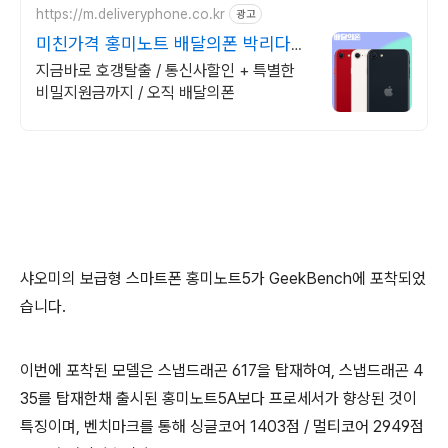
https://m.deliveryphone.co.kr
광고
미친가격 홍미노트 배달의폰 박리다매!
무조건 더 할인!
지금바로 호갱탈출 / 통신사할인 + 특별한
비밀지원금까지 / 오직 배달의폰
샤오미의 보급형 스마트폰 홍미노트5가 GeekBench에 포착되었
습니다.
이번에 포착된 모델은 스냅드래곤 617을 탑재하여, 스냅드래곤 4
35를 탑재한채 출시된 홍미노트5A보다 프로세서가 향상된 것이
특징이며, 벤치마크를 통해 싱글코어 1403점 / 멀티코어 2949점