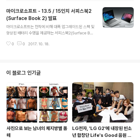
200만 화소 카메라, 4 / 6GB RAM, 64 / 128GB ROM,
마이크로소프트 - 13.5 / 15인치 서피스북2
안드로이드 8.0 오레오를 탑재해 최근 루머로 알려진 Oc
ean Master와 동일 기종임을 알 수 있으며, 벤치마크 결
(Surface Book 2) 발표
글 내용
과 싱글코어 1920점 / 멀티코어 5765점을 보여주고 있
마이크로소프트는 전작에 비해 대폭 업그레이드된 스펙 및
습니다. 또한, 유출된 이미지를 통해 HTC U11과 거의 같
향상된 배터리 수명을 제공하는 서피스북2(Surface Boo
은 디자인이나 화면비등이 대폭 달라진 것을 알 수 있으며,
k 2)를 공식 발표하였습니다. 서피스2는 힌지와 키보드등
측면 버튼 배치등으로 인..
0
0
2017. 10. 18.
디자인의 개선외에도 터치스크린을 지원하는 4:3비율의 1
3.5인치 3000 * 2000 / 15인치 3240 * 2160 디스플
레이, 7세대 Kaby Lake 프로세서 및 8세대 Coffee La
ke 프로세서, 엔비디아 GTX 1060 GPU, 최대 1TB SS
D, 17시간 비디오 재생 가능한 배터리(키보드를 분리한 태
이 블로그 인기글
블릿 모드에서는 5시간)를 탑재하였으며, 11월 16일부터
베이스 모델 기준 13.5인치 모델 1499달러 / 15인치 모델
2499달러에 판매할 예정입니다. 서피스북2 주요 스펙13.
5인치 3000 * 2000 디스..
사진으로 보는 남녀의 체지방별 몸
LG전자, 'LG G2'에 내장된 빈소
매
년 합창단 Life's Good 음원 공