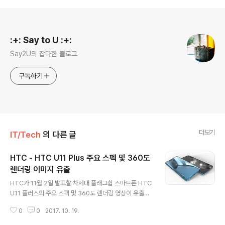
로그 정보
:+: Say to U :+:
Say2U의 잡다한 블로그
구독하기
더보기
IT/Tech
의 다른 글
HTC - HTC U11 Plus 주요 스펙 및 360도
렌더링 이미지 유출
글 내용
HTC가 11월 2일 발표할 차세대 플래그쉽 스마트폰 HTC
U11 플러스의 주요 스펙 및 360도 렌더링 영상이 유출되
었습니다 HTC 기기중 최초로 18:9 비율의 QHD+(288
0
0
2017. 10. 19.
0 * 1440) 5.99인치 디스플레이를 사용한 U11 Plus는
스냅드래곤 835와 방진방수(IP68), 전면 800만 / 후면 1