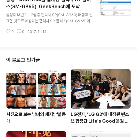
(LITTLE)을 사용하고 있으며, 이를 기반으로 내년에 출시
스(SM-G965), GeekBench에 포착
글 내용
되는 차기 아이폰에도 7nm 공정의 A12가 탑재될 것으로
삼성이 내년 1 ~ 2월중 갤럭시 S9(SM-G960)과 함께 발
예상되고 있습니다. * 새로운 아이패드 프로는 더 강력해진
표할 것으로 예상되는 갤럭시 S9 플러스(SM-G965)이
A11X 프로세서 탑재외에도 베젤폭을 대폭 줄인 새로운 디
GeekBench에 포착되었습니다. 벤치마크의 포착된 모델
자인과 Touch ID를 TrueDepth 카메라를 활용한 ..
0
0
2017. 11. 14.
은 갤럭시 S9 플러스(SM-G965)는 안드로이드 8.0 오
레오와 4GB RAM, 엑시노스 9810 옥타코어 프로세서를
탑재하고 있으며, 벤치마크 결과 싱글코어 1191점 / 멀티
코어 3835점으로 측정되었습니다. 이번에 벤치마크에 포
착된 갤럭시 S9 플러스는 초기 펌웨어를 사용한 프로토타
이 블로그 인기글
입으로 추정되므로 벤치마크 결과는 크게 의미없는 것으로
보이며, 중국발 루머를 통해 엑시노스 9810의 실성능은
싱글코어 3000점대 / 멀티코어 9000점대에 육박해 현재
보다 대폭 향상된 성능을 보여주는 것으로 알려진 상태입
니다. * 갤럭..
사진으로 보는 남녀의 체지방별 몸
LG전자, 'LG G2'에 내장된 빈소
매
년 합창단 Life's Good 음원 공
개 [mp3 다운로드].