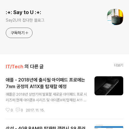
:+: Say to U :+:
Say2U의 잡다한 블로그
구독하기
더보기
IT/Tech
의 다른 글
애플 - 2018년에 출시될 아이패드 프로에는
7nm 공정의 A11X를 탑재할 예정
글 내용
애플은 2018년 상반기에 발표할 새로운 아이패드 프로 시
리즈에 현재 아이폰8 시리즈 및 아이폰X에 탑재된 A11 바
이오닉 프로세서보다 향상된 A11X 프로세서를 탑재할 예
0
0
2017. 11. 15.
정이라는 루머가 공개되었습니다. A11X는 8개의 코어를
갖춘 iOS 기기중 최초의 옥타코어 프로세서이며, TSMC
의 7nm 공정으로 제조될 것으로 알려졌습니다. 또한, A11
삼성 - 4GB RAM을 탑재한 갤럭시 S9 플러
X는 3개의 Montsoon 코어(big)와 5개의 Mistral 코어