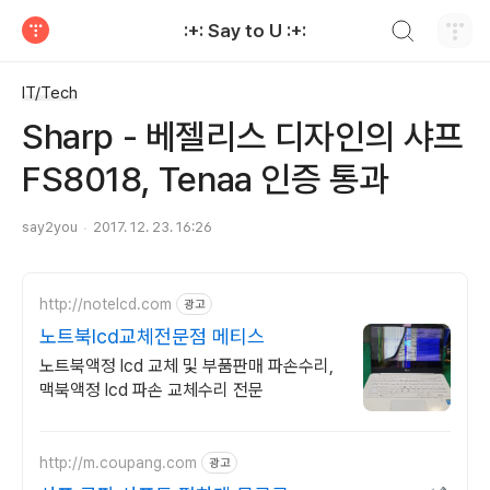
검색하기
:+: Say to U :+:
티스토리
IT/Tech
Sharp - 베젤리스 디자인의 샤프
FS8018, Tenaa 인증 통과
say2you
2017. 12. 23. 16:26
http://notelcd.com
광고
노트북lcd교체전문점 메티스
노트북액정 lcd 교체 및 부품판매 파손수리,
맥북액정 lcd 파손 교체수리 전문
http://m.coupang.com
광고