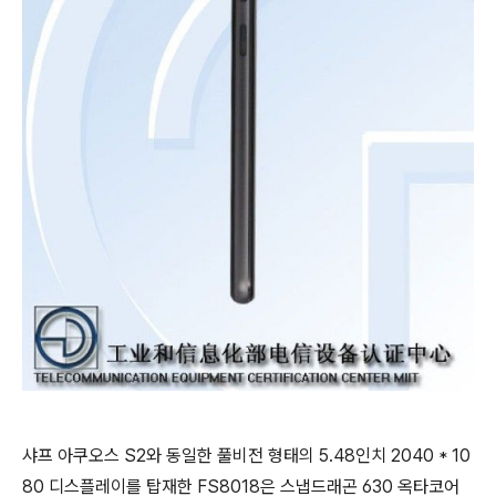
샤프 아쿠오스 S2와 동일한 풀비전 형태의 5.48인치 2040 * 10
80 디스플레이를 탑재한 FS8018은 스냅드래곤 630 옥타코어