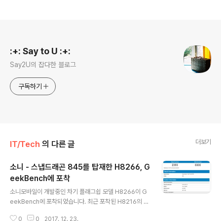
로그 정보
:+: Say to U :+:
Say2U의 잡다한 블로그
구독하기
더보기
IT/Tech
의 다른 글
소니 - 스냅드래곤 845를 탑재한 H8266, G
eekBench에 포착
글 내용
소니모바일이 개발중인 차기 플래그쉽 모델 H8266이 G
eekBench에 포착되었습니다. 최근 포착된 H8216의 파
생 모델로 엑스페리아 XZ2가 될 것으로 보이는 H8266은
0
0
2017. 12. 23.