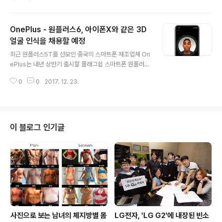
안드로이드 8.0 오레오와 스냅드래곤 845 옥타코어 프로
세서, 4GB RAM을 탑재한 것이 특징이며, 벤치마크 결과
싱글코어 2393점 / 멀티코어 8300점으로 측정되어 현재
OnePlus - 원플러스6, 아이폰X와 같은 3D
스냅드래곤 835 모델보다 대폭 향상된 성능을 보여주고
있습니다. 아직까지 H8266의 대한 디자인 및 상세 스펙
얼굴 인식을 채용할 예정
글 내용
은 알려지지 않았지만, 최근 일부 스펙이 유출된 H8216과
최근 원플러스5T를 선보인 중국의 스마트폰 제조업체 On
유사할 것으로 보이며, 스냅드래곤 845 옥타코어 프로세
ePlus는 내년 상반기 출시할 플래그쉽 스마트폰 원플러스
서, 4GB RAM, 64GB ROM(UFS), 5.48인치 FullHD(1
6에는 아이폰X에서 선보인 3D 얼굴인식 기능인 Face ID
920 * 1080, 16:9), 전면 1500만 /..
0
0
2017. 12. 23.
와 유사한 기능이 포함될 것으로 예상되고 있습니다. 최근
루머에 따르면, 원플러스는 적외선을 활용한 3D 카메라 모
듈을 포함한 새로운 하드웨어와 함께 원플러스5T에서 선
보였던 얼굴 인식 기능인 Face Unlock을 결합할 것으로
알려졌으며, 현재 잠금해제에서만 얼굴 인식을 사용하는
이 블로그 인기글
것과 달리 향후 적용분야가 확대될 것으로 보입니다. 또한,
아이폰X가 각종 센서 및 카메라를 배치하기 위해 상단에
노치 디자인을 적용한 것과 달리 원플러스6는 노치 디자인
이 아닌 현재와 같이 상단 베젤에 위치해 전면 디자인은 원
플러스5T와 크게 차이나지 ..
사진으로 보는 남녀의 체지방별 몸
LG전자, 'LG G2'에 내장된 빈소