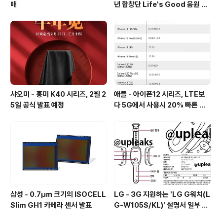
매
년 합창단 Life's Good 음원 공
개 [mp3 다운로드].
샤오미 - 홍미 K40 시리즈, 2월 2
애플 - 아이폰12 시리즈, LTE보
5일 공식 발표 예정
다 5G에서 사용시 20% 빠른 배
터리 소모량을 보여줘
삼성 - 0.7㎛ 크기의 ISOCELL
LG - 3G 지원하는 'LG G워치(L
Slim GH1 카메라 센서 발표
G-W105S/KL)' 설명서 일부 유
출