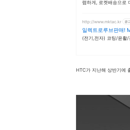
렴하게, 로켓배송으로 
http://www.mktac.kr
광
일렉트로루브판매! M
(전기,전자) 코팅/윤활
HTC가 지난해 상반기에 