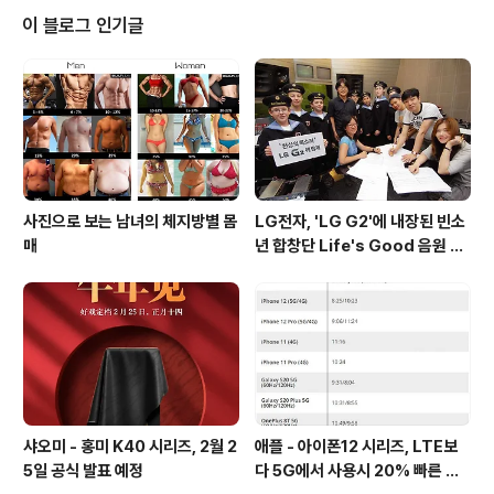
되었습니다.. 또한, 19:9 비율의 디스플레이와 스냅드래곤
이 블로그 인기글
636와 4850mAh 배터리를 사용해 상당히 긴 실사용 시
간을 보여줄 것으로 추정되며, 구글이 2년간 소프트웨어를
지원하는 안드로이드원 스마트폰답게 안드로이드 8.1 오레
오를 기본으로 탑재한 것이 특징입니다. 모토로라 원파워
주요 스펙6.2인치 FullHD..
사진으로 보는 남녀의 체지방별 몸
LG전자, 'LG G2'에 내장된 빈소
매
년 합창단 Life's Good 음원 공
개 [mp3 다운로드].
샤오미 - 홍미 K40 시리즈, 2월 2
애플 - 아이폰12 시리즈, LTE보
5일 공식 발표 예정
다 5G에서 사용시 20% 빠른 배