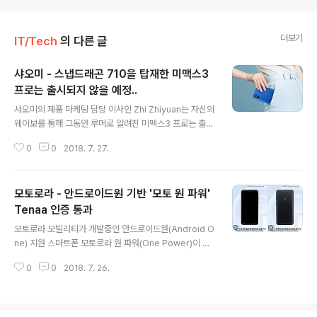
더보기
IT/Tech
의 다른 글
샤오미 - 스냅드래곤 710을 탑재한 미맥스3
프로는 출시되지 않을 예정..
글 내용
샤오미의 제품 마케팅 담당 이사인 Zhi Zhiyuan는 자신의
웨이보를 통해 그동안 루머로 알려진 미맥스3 프로는 출시
되지 않을 것이라고 전했습니다. 미맥스3 프로는 스냅드래
0
0
2018. 7. 27.
곤 636을 사용한 미맥스3보다 향상된 스냅드래곤 710과
6GB RAM, 128GB ROM을 사용할 것으로 알려졌으며,
스냅드래곤 650 / 652를 사용한 미맥스1과 같이 투트랙
모토로라 - 안드로이드원 기반 '모토 원 파워'
으로 출시될 것이라고 알려졌습니다. 하지만, 이번 언급으
로 인해 샤오미는 미맥스3 프로를 출시하지 않으며, 현재
Tenaa 인증 통과
글 내용
의 미맥스3에 주력할 것으로 예상되고 있습니다. * 최근 퀄
모토로라 모빌리티가 개발중인 안드로이드원(Android O
컴은 프로세서 소개에 미맥스3 프로가 존재한다고 했지만,
ne) 지원 스마트폰 모토로라 원 파워(One Power)이 중
샤오미는 미맥스3 수요등을 이유로 출시를 취소한 것으로
국공업정보화부(电信设备进网管理网站, Tenaa)의 인
추정되고 있습니다. (참고로, 7월 31일 화웨이가 기린 97
0
0
2018. 7. 26.
증을 통과하였습니다. 8월 2일 공식 발표 예정인 원 파워
0을 탑재한 ..
는 XT1942-1라는 모델명으로 인증을 통과하였으며, 인
증을 통해 노치디자인이 적용된 디스플레이와 세로로 배치
된 듀얼 카메라 및 지문인식스캐너등 주요 디자인이 확인