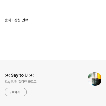
출처 : 삼성 언팩
로그 정보
:+: Say to U :+:
Say2U의 잡다한 블로그
구독하기