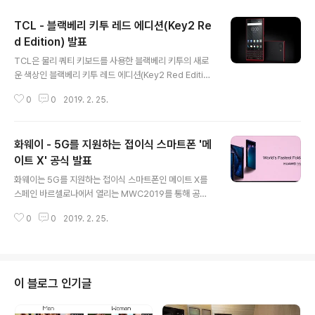
TCL - 블랙베리 키투 레드 에디션(Key2 Re
d Edition) 발표
글 내용
TCL은 물리 쿼티 키보드를 사용한 블랙베리 키투의 새로
운 색상인 블랙베리 키투 레드 에디션(Key2 Red Editio
n)을 발표하였습니다. 기존 키투에 알루미늄 7000 계열의
0
0
2019. 2. 25.
메탈 프레임을 사용해 레드 색상으로 디자인된 키투 레드
에디션(Key2 Red Edition)은 6GB RAM / 128GB RO
M을 베이스로 허브+ 앱에 바로가기가 포함된 작업 표시줄
화웨이 - 5G를 지원하는 접이식 스마트폰 '메
과 허브 및 캘린더앱이 새롭게 디자인되었으며, 기본 스펙
은 이전에 출시된 모델과 동일합니다. 블랙베리는 키투 레
이트 X' 공식 발표
글 내용
드 에디션(Key2 Red Edition)을 유럽에서 사전 예약을
화웨이는 5G를 지원하는 접이식 스마트폰인 메이트 X를
통해 779유로에 판매할 예정이며, 향후 아시아 및 북미에
스페인 바르셀로나에서 열리는 MWC2019를 통해 공식
도 판매할 예정입니다. 출처 : Android Authority
발표하였습니다. 내부 8인치 2480 * 2200 디스플레이
0
0
2019. 2. 25.
를 아웃폴딩 방식으로 접어 6.6인치 2480 * 1148 디스
플레이로 변형할 수 있는 메이트 X는 베젤을 최소화한 제
로베젤 스타일에 한쪽에 배치된 그립에 USB-C 포트 및 라
이카 인증 트리플 카메라를 배치한 것이 특징이며, 이로 인
해 접이식 스마트폰중 가장 슬림한 5.4mm(접었을때 11m
이 블로그 인기글
m)를 구현하였습니다. 또한, 화웨이 산하의 하이실리콘이
개발한 기린 980 옥타코어 프로세서와 Baolong 5000