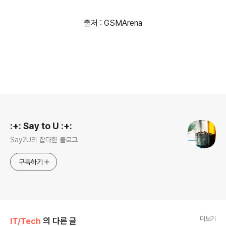
출처 : GSMArena
로그 정보
:+: Say to U :+:
Say2U의 잡다한 블로그
구독하기
더보기
IT/Tech
의 다른 글