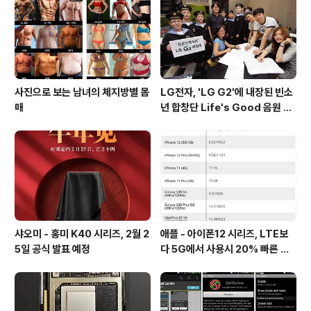
5G 모뎀을 사용하고 있으며, 화웨이는 유럽 기준 2299유
로에 메이트 X를 출시할 예정입니다. 메이트 X 주요 스펙8
인치 248..
사진으로 보는 남녀의 체지방별 몸
LG전자, 'LG G2'에 내장된 빈소
매
년 합창단 Life's Good 음원 공
개 [mp3 다운로드].
샤오미 - 홍미 K40 시리즈, 2월 2
애플 - 아이폰12 시리즈, LTE보
5일 공식 발표 예정
다 5G에서 사용시 20% 빠른 배
터리 소모량을 보여줘