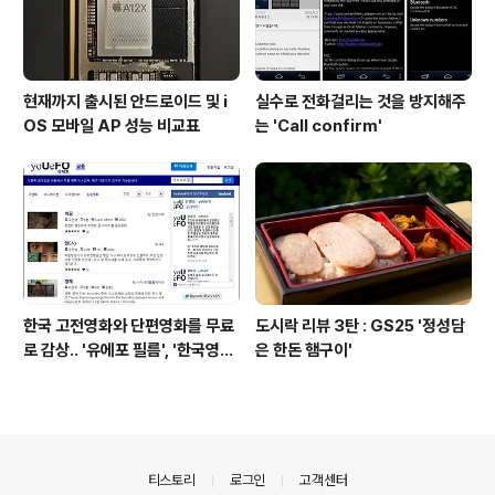
현재까지 출시된 안드로이드 및 i
실수로 전화걸리는 것을 방지해주
OS 모바일 AP 성능 비교표
는 'Call confirm'
한국 고전영화와 단편영화를 무료
도시락 리뷰 3탄 : GS25 '정성담
로 감상.. '유에포 필름', '한국영상
은 한돈 햄구이'
자료원'
의안내
티스토리
로그인
고객센터