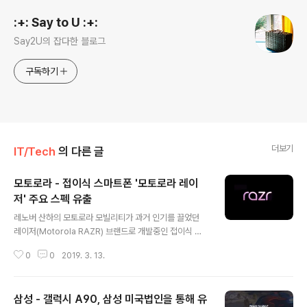
:+: Say to U :+:
Say2U의 잡다한 블로그
구독하기
더보기
IT/Tech
의 다른 글
모토로라 - 접이식 스마트폰 '모토로라 레이
저' 주요 스펙 유출
글 내용
레노버 산하의 모토로라 모빌리티가 과거 인기를 끌었던
레이저(Motorola RAZR) 브랜드로 개발중인 접이식 스
마트폰의 주요 스펙이 XDA Developers를 통해 유출되
0
0
2019. 3. 13.
었습니다. 최근 WIPO 인증을 통해 주요 디자인이 알려지
기도 한 모토로라 레이저는 과거 모토로라 레이저의 기본
디자인을 계승한 채 상/하로 접히는 인폴딩 방식을 채용하
삼성 - 갤럭시 A90, 삼성 미국법인을 통해 유
고 있으며, 펼쳤을때 6.2인치 2142 * 876 해상도(22:9