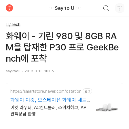
검색하기
:+: Say to U :+:
티스토리
IT/Tech
화웨이 - 기린 980 및 8GB RA
M을 탑재한 P30 프로 GeekBe
nch에 포착
say2you
2019. 3. 13. 10:06
https://smartstore.naver.com/ostation
광고
화웨이 이킷, 오스테이션 화웨이 네트
워크부문 전문업체
이킷 라우터, AC컨트롤러, 스위치허브, AP
견적상담 환영