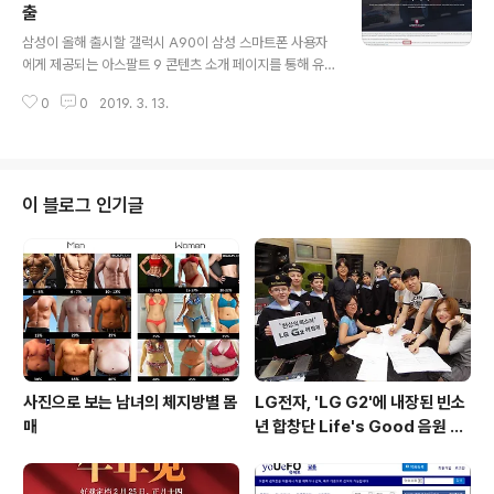
비율)의 OLED 디스플레이를 사용하는 것이 특징입니다.
출
글 내용
또한, 접었을때에도 확인 가능한 4:3 비율의 800 * 600
삼성이 올해 출시할 갤럭시 A90이 삼성 스마트폰 사용자
해상도의 보조 디스플레이가 외부에 있으며, 후면 지문인
에게 제공되는 아스팔트 9 콘텐츠 소개 페이지를 통해 유
식스캐너 및 셀피/후방 카메라로 동시에 사용 가능한 카메
출되었습니다. 갤럭시 S10시리즈와 함께 표기된 갤럭시 A
라가 배치된 것으로 확인되었습니다. 이외에도 모토로라
0
0
2019. 3. 13.
90은 아직 상세한 스펙등은 알려지지 않았으나 OPPO N
레이저는 스냅드래..
1과 같이 회전식 모터를 사용한 팝업 카메라가 탑재될 것으
로 알려진 상태이며, 이로 인해 인피니티-U/O/V보다 더 넓
은 화면비를 구현할 수 있을 것으로 추정되고 있는 상태입
니다. 출처 : Galaxy Club.nl
이 블로그 인기글
사진으로 보는 남녀의 체지방별 몸
LG전자, 'LG G2'에 내장된 빈소
매
년 합창단 Life's Good 음원 공
개 [mp3 다운로드].