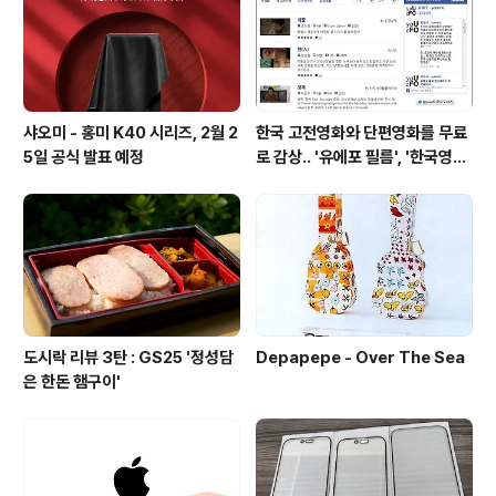
샤오미 - 홍미 K40 시리즈, 2월 2
한국 고전영화와 단편영화를 무료
5일 공식 발표 예정
로 감상.. '유에포 필름', '한국영상
자료원'
도시락 리뷰 3탄 : GS25 '정성담
Depapepe - Over The Sea
은 한돈 햄구이'