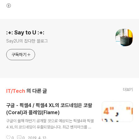
(새창열림)
로그 정보
:+: Say to U :+:
Say2U의 잡다한 블로그
구독하기
더보기
IT/Tech
의 다른 글
구글 - 픽셀4 / 픽셀4 XL의 코드네임은 코랄
(Coral)과 플레임(Flame)
글 내용
구글이 올해 하반기 공개할 것으로 예상되는 픽셀4와 픽셀
4 XL의 코드네임이 유출되었습니다. 최근 벤치마크를 통
해 스냅드래곤 855와 6GB RAM, 안드로이드 Q 기반으
0
0
2019. 4. 12.