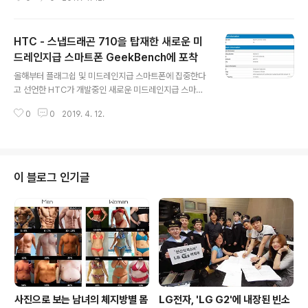
로 구동중인 것이 확인된 픽셀4 시리즈는 이전과 같이 디
스플레이 크기에 따라 두가지 모델로 나뉘어 출시될 예정
이며, 작은 모델로 예상되는 픽셀4의 경우 해양 생물의 명
HTC - 스냅드래곤 710을 탑재한 새로운 미
칭을 코드네임으로 정하던 전례에 따라 산호를 의미하는 C
oral로 확인되었습니다. 또한, 대화면 모델인 픽셀4 XL은
드레인지급 스마트폰 GeekBench에 포착
글 내용
최초로 코드네임 규칙을 벗어나 불꽃을 의미하는 플레임(F
올해부터 플래그쉽 및 미드레인지급 스마트폰에 집중한다
lame)으로 불리는 것이 특징이며, 이로 인해 픽셀4 XL이
고 선언한 HTC가 개발중인 새로운 미드레인지급 스마트
기존과 다른 특별한 기능을 포함할 것으로 추정되고 있습
폰이 GeekBench에 포착되었습니다. HTC 2Q7A100
니다. 출처 : GSMArena
0
0
2019. 4. 12.
이라는 모델명의 기기는 스냅드래곤 710과 6GB RAM,
안드로이드 9 파이 기반으로 동작하고 있으며, 지난해 출
시된 HTC U12의 후속이 될 것으로 예상되고 있습니다.
또한, HTC의 새로운 미드레인지급은 프로세서 및 메모리,
OS외에 다른 정보는 전혀 알려지지 않은 상태이며, 이번에
이 블로그 인기글
벤치마크에 등장한 만큼 빠르면 2분기말 ~ 3분기초에 공
개될 것으로 보입니다. 출처 : GizChina
사진으로 보는 남녀의 체지방별 몸
LG전자, 'LG G2'에 내장된 빈소