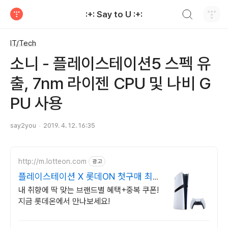
검색하기
:+: Say to U :+:
티스토리
IT/Tech
소니 - 플레이스테이션5 스펙 유
출, 7nm 라이젠 CPU 및 나비 G
PU 사용
say2you
2019. 4. 12. 16:35
http://m.lotteon.com
광고
플레이스테이션 X 롯데ON 첫구매 최
대 5천원 혜택!
내 취향에 딱 맞는 브랜드별 혜택+중복 쿠폰!
지금 롯데온에서 만나보세요!