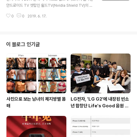
이미 철회되었으며, 사용자들의 스마트폰에 이미 다운로드
안드로이드 TV 셋탑인 쉴드TV(Nvidia Shield TV)의 후
되어 있는 광고 이미지를 제거하기 위해서는 잠금화면내
속 모델에 대한 정보가 XDA Developers을 통해 유출되
광고 표시가 될 시 화면에서 스와이프를 통해 도구 모음을
0
0
2019. 6. 17.
었습니다. 구글플레이 개발자 콘솔기기 카탈로그에서 확인
실행해 이미지 삭제 버튼..
되기도 한 신형 쉴드TV는 2017년 모델에 비해 프로세서
엔비디아 테그라 X1 프로세서에서 테그라 X1 T210으로
업그레이드되고 운영체제가 안드로이드 8.0 오레오에서
9.0 파이로 변경된 것이 특징이며, 이전 모델에 비해 나아
이 블로그 인기글
진 성능 및 전력 효율이 개선되었을 것으로 추정되고 있습
니다. 출처 : XDA Developers
사진으로 보는 남녀의 체지방별 몸
LG전자, 'LG G2'에 내장된 빈소
매
년 합창단 Life's Good 음원 공
개 [mp3 다운로드].