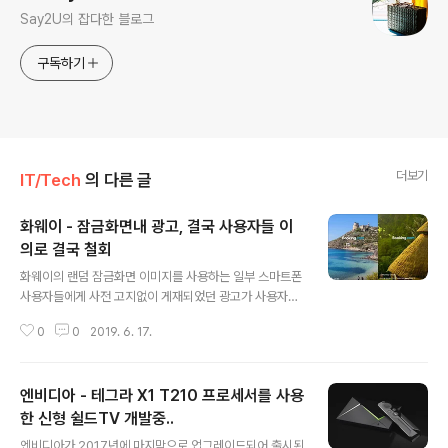
Say2U의 잡다한 블로그
구독하기
더보기
IT/Tech
의 다른 글
화웨이 - 잠금화면내 광고, 결국 사용자들 이
의로 결국 철회
글 내용
화웨이의 랜덤 잠금화면 이미지를 사용하는 일부 스마트폰
사용자들에게 사전 고지없이 게재되었던 광고가 사용자들
의 이의로 철회되었습니다. 6월 12일부터 영국 , 아일랜드,
0
0
2019. 6. 17.
네덜란드 , 노르웨이, 독일, 그리고 남아프리카등에 거주하
는 화웨이 P30 프로, P20 프로, P20, P20 라이트, 아너1
0을 포함한 일부 기종 사용자들은 사전 고지 및 동의 없이
엔비디아 - 테그라 X1 T210 프로세서를 사용
잠금화면에서 광고를 봐야했으며, 화웨이는 이러한 불만에
대해 광고를 더이상 표시하지 않을 것이라고 전했습니다. *
한 신형 쉴드TV 개발중..
글 내용
화웨이 스마트폰에서 실시되는 잠금화면 광고는 서버에서
엔비디아가 2017년에 마지막으로 업그레이드되어 출시된