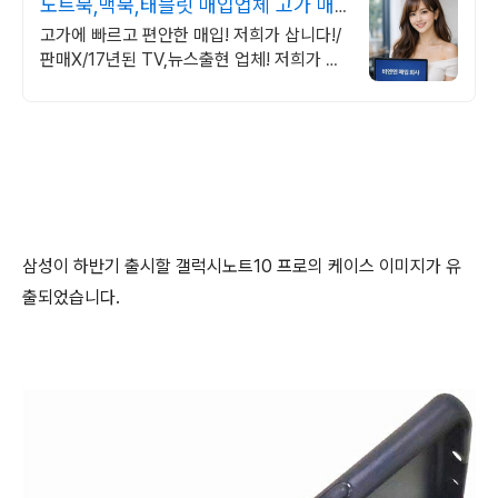
노트북,맥북,태블릿 매입업체 고가 매
입 회사
고가에 빠르고 편안한 매입! 저희가 삽니다!/
판매X/17년된 TV,뉴스출현 업체! 저희가 고
객님의 노트북,맥북,태블릿PC를 삽니다! 매
입O판매X /2015년식이후
삼성이 하반기 출시할 갤럭시노트10 프로의 케이스 이미지가 유
출되었습니다.