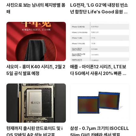
사진으로 보는 남녀의 체지방별 몸
LG전자, 'LG G2'에 내장된 빈소
매
년 합창단 Life's Good 음원 공
개 [mp3 다운로드].
샤오미 - 홍미 K40 시리즈, 2월 2
애플 - 아이폰12 시리즈, LTE보
5일 공식 발표 예정
다 5G에서 사용시 20% 빠른 배
터리 소모량을 보여줘
현재까지 출시된 안드로이드 및 i
삼성 - 0.7㎛ 크기의 ISOCELL
OS 모바일 AP 성능 비교표
Slim GH1 카메라 센서 발표