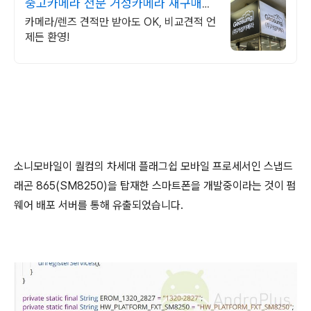
중고카메라 전문 거성카메라 재구매율
높은 매장!
카메라/렌즈 견적만 받아도 OK, 비교견적 언
제든 환영!
소니모바일이 퀄컴의 차세대 플래그쉽 모바일 프로세서인 스냅드
래곤 865(SM8250)을 탑재한 스마트폰을 개발중이라는 것이 펌
웨어 배포 서버를 통해 유출되었습니다.