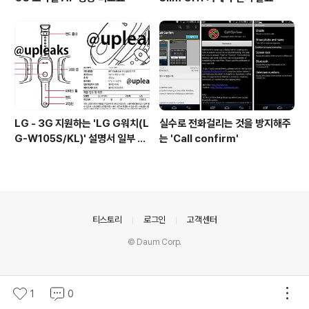
LG - 3G 지원하는 'LG G워치(L
실수로 전화걸리는 것을 방지해주
G-W105S/KL)' 설명서 일부 유
는 'Call confirm'
출
의안내
티스토리
로그인
고객센터
© Daum Corp.
1
0