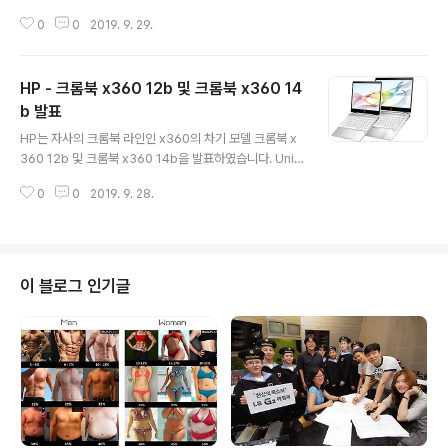
폰 후면 로고의 조명은 2015년 이전 맥북 후면의 애플 로
0
0
2019. 9. 29.
고를 LCD 백라이트를 활용해 빛나게 하는 것과 유사한 것
으로 추정되고 있으며, 이를 활용해 통화 또는 부재중 각종
알림 및 일정 미리 알림등 다양한 이벤트에 활용할 수 있을
HP - 크롬북 x360 12b 및 크롬북 x360 14
것으로 보입니다. 이러한 기능은 특허 단계이므로, 실제 아
이폰에 채용될 시기등에 대해서는 아직 알 수 없으며, 안드
b 발표
글 내용
로이드 기기에서 사용하는 LED 알림과 같이 스마트폰의
HP는 자사의 크롬북 라인인 x360의 차기 모델 크롬북 x
디스플레이를 켜지 않은 상태에서도 각종 알람을 확인할
360 12b 및 크롬북 x360 14b을 발표하였습니다. Univ
수 있어 편의성이 크게 개선될 것으로 예상되고 있습니다.
ersal Stylus를 지원하는 터치 스크린 디스플레이를 탑재
출처 : GSMArena外
0
0
2019. 9. 28.
한 크롬북 x360 12b 및 크롬북 x360 14b는 1년 단위의
구글원 멤버쉽을 제공하고 있으며, 주요 스펙은 다음과 같
습니다. 크롬북 x360 12b12인치 1366 * 912(3:2 비
율) 디스플레이인텔 셀러론 N4000 프로세서4GB LPDD
R4 RAM32GB 스토리지2x USB Type-C 포트, 1x US
이 블로그 인기글
B-A, 오디오 잭 및 MicroSD 슬롯Bluetooth 5.0 및 기
가비트 급 WiFi5 지원최대 10시간 지속 배터리출고가 : 3
59달러 크롬북 x360 14b14인치 1366 * 768(4:3 비
율)..