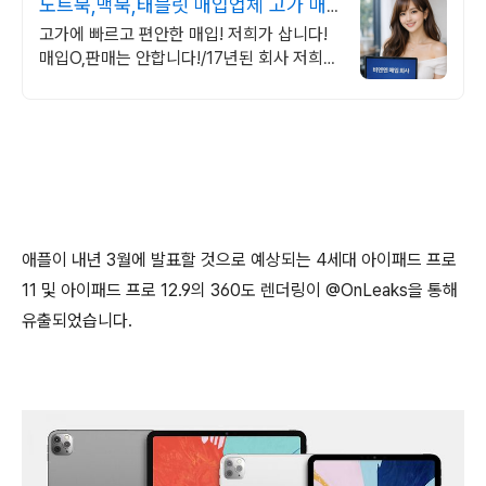
노트북,맥북,태블릿 매입업체 고가 매
입 회사
고가에 빠르고 편안한 매입! 저희가 삽니다!
매입O,판매는 안합니다!/17년된 회사 저희가
고객님의 노트북/맥북/태블릿PC(2015년식
이후)를 삽니다!매입해요/판매X
애플이 내년 3월에 발표할 것으로 예상되는 4세대 아이패드 프로
11 및 아이패드 프로 12.9의 360도 렌더링이 @OnLeaks을 통해
유출되었습니다.