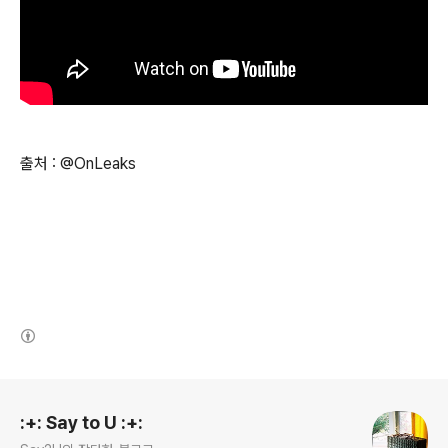
출처 : @OnLeaks
(새창열림)
로그 정보
:+: Say to U :+: