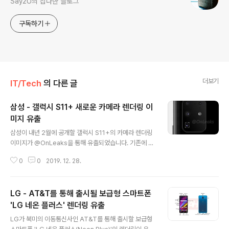
Say2U의 잡다한 블로그
구독하기
더보기
IT/Tech
의 다른 글
삼성 - 갤럭시 S11+ 새로운 카메라 렌더링 이
미지 유출
글 내용
삼성이 내년 2월에 공개할 갤럭시 S11+의 카메라 렌더링
이미지가 @OnLeaks을 통해 유출되었습니다. 기존에 유
출된 카메라 배치와 달리 정돈된 모습을 보여주는 새로운
0
0
2019. 12. 28.
렌더링은 사각형 카메라 범프내에 5개의 카메라 및 2개의
센서가 배치되어 있으며, 가장 하단의 카메라는 알려진 것
과 같이 코드네임 허블로 알려진 잠망경 스타일의 5배 줌
LG - AT&T를 통해 출시될 보급형 스마트폰
으로 추정되고 있습니다. 또한, 커다란 렌즈를 가진 카메라
는 노나셀(Nonacell) 기술이 적용된 1억 800만 화소 카
'LG 네온 플러스' 렌더링 유출
글 내용
메라인 ISOCELL Bright HM1로 보이며, 루머와 같이 전
LG가 북미의 이동통신사인 AT&T를 통해 출시할 보급형
작인 갤럭시 S10 시리즈 대비 카메라 성능이 대폭 향상된