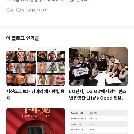
스마트폰 'LG 네온 플러스(Neon Plus)'의 렌더링이 유출
것으로 예상되고 있습니다. 출처 : @OnLeaks
되었습니다. 렌더링을 통해 확인된 LG 네온 플러스는 소프
0
0
2019. 12. 27.
트키를 사용한 18:9 비율의 디스플레이와 전면에 500만 /
후면 800만 화소 싱글 카메라를 탑재하고 있으며, 측면에
구글 어시스턴트 호출키가 배치된 것이 특징입니다. 또한,
하단에 3.5mm 이어폰잭 및 microUSB 충전 포트, 측면
에 SIM / MicroSD 슬롯등이 존재하고 있으며, 지문인식
이 블로그 인기글
스캐너는 지원하지 않아 상세 스펙이 공개되지 않았지만
저가 시장을 타겟으로 한 모델임을 알 수 있습니다. 출처 :
Android Headlines
사진으로 보는 남녀의 체지방별 몸
LG전자, 'LG G2'에 내장된 빈소
매
년 합창단 Life's Good 음원 공
개 [mp3 다운로드].