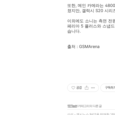
또한, 메인 카메라는 480
졌지만, 갤럭시 S20 시리
이외에도 소니는 측면 전원
페리아 5 플러스와 스냅드
습니다.
출처 : GSMArena
공감
구독하
'
IT/Tech
' 카테고리의 다른 글
삼성 - 엑시노스 9611을 탑재한 '갤럭시