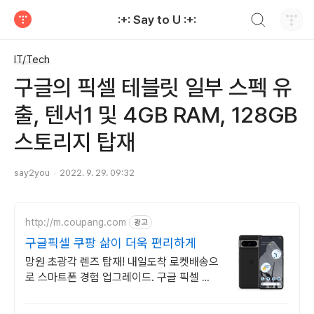
검색하기
:+: Say to U :+:
티스토리
IT/Tech
구글의 픽셀 테블릿 일부 스펙 유
출, 텐서1 및 4GB RAM, 128GB
스토리지 탑재
say2you
2022. 9. 29. 09:32
http://m.coupang.com
광고
구글픽셀 쿠팡 삶이 더욱 편리하게
망원 초광각 렌즈 탑재! 내일도착 로켓배송으
로 스마트폰 경험 업그레이드. 구글 픽셀 최
신폰 쿠팡! 5% 캐시적립으로 알뜰 구매.