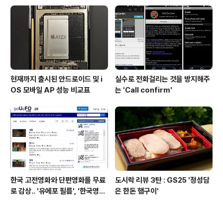
현재까지 출시된 안드로이드 및 i
실수로 전화걸리는 것을 방지해주
OS 모바일 AP 성능 비교표
는 'Call confirm'
한국 고전영화와 단편영화를 무료
도시락 리뷰 3탄 : GS25 '정성담
로 감상.. '유에포 필름', '한국영상
은 한돈 햄구이'
자료원'