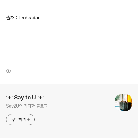
출처 : techradar
(새창열림)
로그 정보
:+: Say to U :+:
Say2U의 잡다한 블로그
구독하기