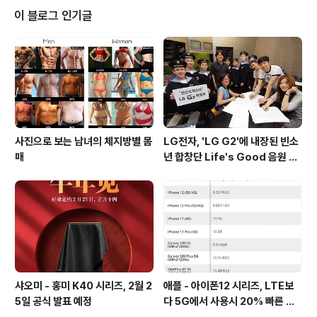
폭 변경되었으며, 엣지의 곡선이 전작대비 줄어든 것으로
이 블로그 인기글
확인되었습니다. 출처 : smartprix
사진으로 보는 남녀의 체지방별 몸
LG전자, 'LG G2'에 내장된 빈소
매
년 합창단 Life's Good 음원 공
개 [mp3 다운로드].
샤오미 - 홍미 K40 시리즈, 2월 2
애플 - 아이폰12 시리즈, LTE보
5일 공식 발표 예정
다 5G에서 사용시 20% 빠른 배
터리 소모량을 보여줘