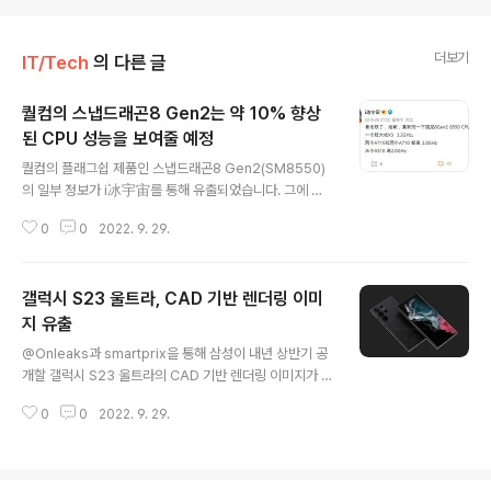
더보기
IT/Tech
의 다른 글
퀄컴의 스냅드래곤8 Gen2는 약 10% 향상
된 CPU 성능을 보여줄 예정
글 내용
퀄컴의 플래그쉽 제품인 스냅드래곤8 Gen2(SM8550)
의 일부 정보가 i冰宇宙를 통해 유출되었습니다. 그에 따
르면, 스냅드래곤8 Gen2는 3.0Ghz Cortex-X2 * 1개
0
0
2022. 9. 29.
+ 2.5Ghz Cortex-A710 * 3개 + 1.8Ghz Cortex-A
510 * 4개로 이루어진 트라이 클러스터 구조의 CPU 구
조의 스냅드래곤8 Gen1과 달리 3.2Ghz Cortex-X2 *
갤럭시 S23 울트라, CAD 기반 렌더링 이미
1개 + 2.8Ghz Cortex-A715 * 2개 + 2.8Ghz Corte
x-A710 * 2개 + 2.0Ghz Cortex-A510 * 3개로 설계
지 유출
글 내용
되었으며, 약 10% 가량 향상된 CPU 성능을 보여줄 것으
@Onleaks과 smartprix을 통해 삼성이 내년 상반기 공
로 예상되고 있습니다. 출처 : i冰宇宙 웨이보
개할 갤럭시 S23 울트라의 CAD 기반 렌더링 이미지가 유
출되었습니다. 갤럭시 S23 울트라는 163.4 x 78.1 x 8.8
0
0
2022. 9. 29.
mm로 163.3 x 77.9 x 8.9mm인 갤럭시 S22 울트라에
비해 소폭 커진 크기이며, 최대 밝기, 색 정확도, 최저 반사
율 및 HDR 성능등 기능성이 개선이 이루어질 것으로 예상
되고 있습니다. 또한, 후면 카메라 모듈중 플래시 배치가 소