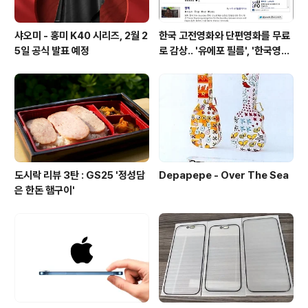
샤오미 - 홍미 K40 시리즈, 2월 2
한국 고전영화와 단편영화를 무료
5일 공식 발표 예정
로 감상.. '유에포 필름', '한국영상
자료원'
도시락 리뷰 3탄 : GS25 '정성담
Depapepe - Over The Sea
은 한돈 햄구이'