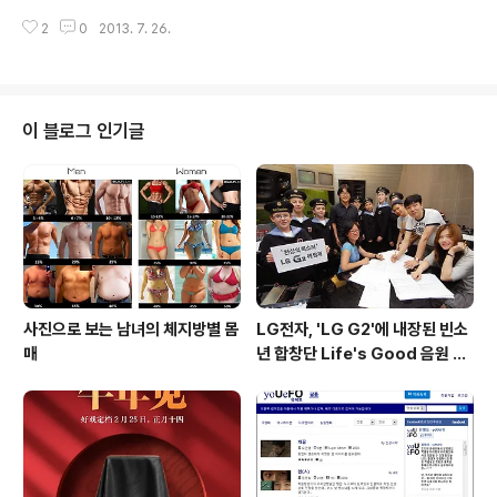
발표했습니다. 새로운 OS는 미국 Google이 전날 발표
2
0
2013. 7. 26.
한 Nexus 시리즈에 이미 반영된 상태로, 소니 역시 상세
일정은 나와있지 않지만 Xperia 기종들에 대해 4.3을 지
원할 계획이라고 하였습니다. 안드로이드 4.3 지원 예정
기기Xperia ZXperia ZLXperia ZRXperia Tablet Z
Xperia SPXperia Z Ultra 또한 현재 "안드로이드 4.
이 블로그 인기글
1"을 탑재하고있는 단말기는 "4.2"를 생략하고 안드로이
드 4.3로 업데이트 할 계획이라고 발표하였습니다.* LG,
삼성 및 HTC등 경쟁업체는 안드로이드 4.3 업데이트에
대한 내용을 아직 발표하지..
사진으로 보는 남녀의 체지방별 몸
LG전자, 'LG G2'에 내장된 빈소
매
년 합창단 Life's Good 음원 공
개 [mp3 다운로드].