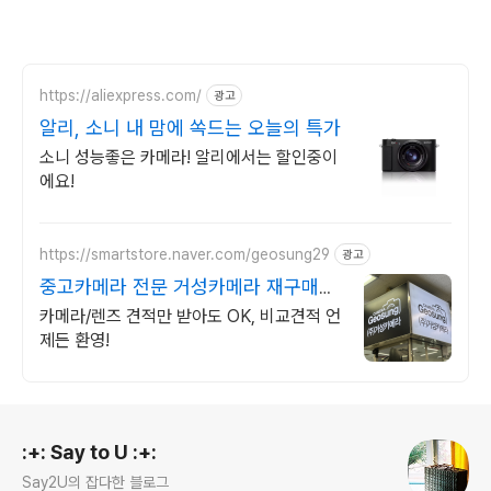
https://aliexpress.com/
광고
알리, 소니 내 맘에 쏙드는 오늘의 특가
소니 성능좋은 카메라! 알리에서는 할인중이
에요!
https://smartstore.naver.com/geosung29
광고
중고카메라 전문 거성카메라 재구매율
높은 매장!
카메라/렌즈 견적만 받아도 OK, 비교견적 언
제든 환영!
로그 정보
:+: Say to U :+:
Say2U의 잡다한 블로그