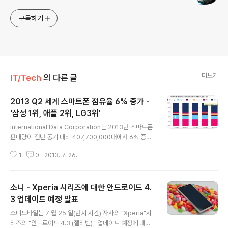
구독하기
더보기
IT/Tech
의 다른 글
2013 Q2 세계 스마트폰 점유율 6% 증가 -
'삼성 1위, 애플 2위, LG3위'
글 내용
International Data Corporation는 2013년 스마트폰
판매량이 전년 동기 대비 407,700,000대에서 6% 증가
한 432,100,100대라고 발표하였습니다. 이중 삼성, 애플,
1
0
2013. 7. 26.
LG, Lenovo, ZTE와 같은 상위 5개 업체가 전체 판매량
의 44.8%를 차지하였으며 삼성은 72,400,000대, 애플
은 31,200,000을 판매하였습니다. 이들 상위업체는 인도
소니 - Xperia 시리즈에 대한 안드로이드 4.
와 중국같은 신흥시장에서 판매량이 증가되었다고 합니다.
* 참고로 2013 2분기 스마트폰 점유율 및 핸드폰 점유율
3 업데이트 예정 발표
글 내용
은 위와 같습니다.
소니모바일는 7 월 25 일(현지 시간) 자사의 "Xperia"시
리즈의 "안드로이드 4.3 (젤리빈) ' 업데이트 예정에 대해