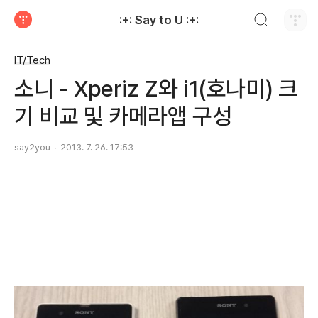
검색하기
:+: Say to U :+:
티스토리
IT/Tech
소니 - Xperiz Z와 i1(호나미) 크
기 비교 및 카메라앱 구성
say2you
2013. 7. 26. 17:53