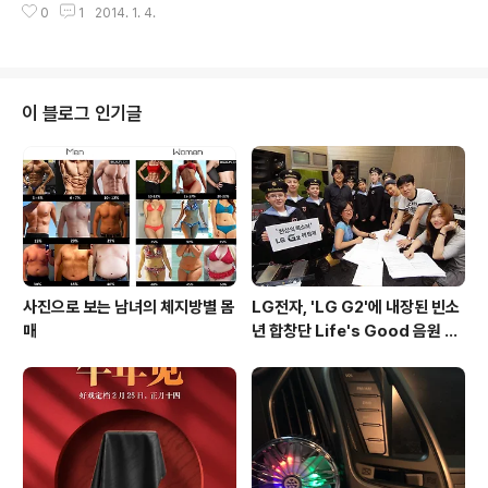
0
1
2014. 1. 4.
양을 전하기도 하였는데, M8은 기존보다 배터리 용량이
늘어나고 소프트키를 탑재할 것이라고 합니다. HTC One
+ 예상 스펙 Snapdragon 805 쿼드 코어 5.0 인치 FH
D (1920 * 1080) 고릴라 글래스 3 2GB RAM (LPDDR
3) microSD 카드 슬롯 내장 NFC 지원 소프트키 후면 6
이 블로그 인기글
00 or 800 만 화소 Ultrapixel 카메라, 전면 210만 화소
카메라 2900mAh 배터리 용량 안드로이드 4.4 킷캣 wit
h Sense 6.0 출처 : Android Revolution
사진으로 보는 남녀의 체지방별 몸
LG전자, 'LG G2'에 내장된 빈소
매
년 합창단 Life's Good 음원 공
개 [mp3 다운로드].