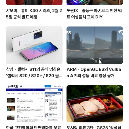
샤오미 - 홍미 K40 시리즈, 2월 2
투싼IX - 송풍구 파손으로 인한 덕
5일 공식 발표 예정
트 어셈블리 교체 DIY
삼성 - 갤럭시 S11의 공식 명칭은
ARM - OpenGL ES와 Vulka
'갤럭시 S20 / S20+ / S20 울트
n API의 성능 비교 영상 공개
라'가 될 예정
한국 고전영화와 단편영화를 무료
도시락 리뷰 3탄 : GS25 '정성담