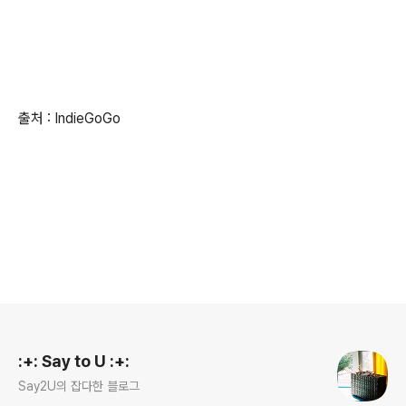
출처 : IndieGoGo
로그 정보
:+: Say to U :+:
Say2U의 잡다한 블로그