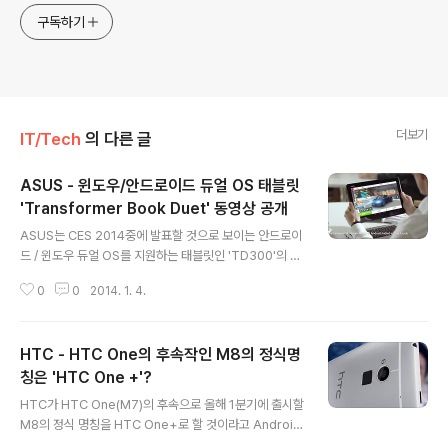
구독하기
더보기
IT/Tech
의 다른 글
ASUS - 윈도우/안드로이드 듀얼 OS 태블릿
'Transformer Book Duet' 동영상 공개
글 내용
ASUS는 CES 2014중에 발표할 것으로 보이는 안드로이
드 / 윈도우 듀얼 OS를 지원하는 태블릿인 'TD300'의 프
로모션 동영상을 유투브에 공개했었습니다. 현재 비공개로
0
0
2014. 1. 4.
되어있는 'Transformer Book Duet'의 동영상에 따르
면, 이 태블릿은 4개의 동작모드와 듀얼OS를 통핸 태블릿
/ 노트북으로 사용자의 선택의 따라 안드로이드와 윈도우
HTC - HTC One의 후속작인 M8의 정식명
를 넘나들며 사용할 수 있는 기기입니다. 'Transformer
Book Duet'은 인텔 Core i3/Core i7 프로세서을 탑재
칭은 'HTC One +'?
글 내용
하고, 1366 * 768의 해상도를 지원하며 윈도우 8.1과 안
HTC가 HTC One(M7)의 후속으로 올해 1분기에 출시할
드로이드 4.2.2 젤리빈을 모두 사용할 수 있는 것이 특징
M8의 정식 명칭을 HTC One+로 할 것이라고 Android
입니다. 출처 : Androidworld.it
Revolution가 밝혔습니다. 그외에도 HTC M8의 일부 사