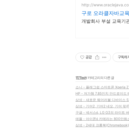
http://www.oraclejava.co
구로 오라클자바교
개발회사 부설 교육기관
공감
구독하
'
IT/Tech
' 카테고리의 다른 글
소니 - 플래그쉽 스마트폰 Xperia 
HP - 저가형 7.85인치 안드로이드 태블릿
삼성 - 새로운 웨어러블 디바이스 S-서
삼성 - 기어2, 기어2 네오, 기어 핏(F
구글 - 넥서스6, LG G3의 라이트
애플 - 아이폰6 카메라는 800만화소 
삼성 - 2세대 크롬북(Chromebo