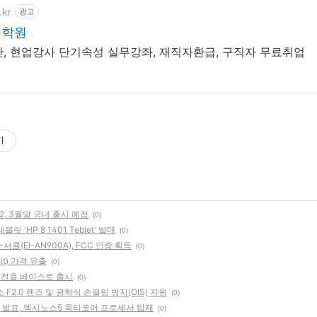
.kr
광고
육학원
, 현업강사 단기속성 실무강좌, 재직자환급, 구직자 무료취업
기
Z2, 3월말 국내 출시 예정
(0)
 'HP 8 1401 Teblet' 발매
(0)
클(EI-AN900A), FCC 인증 획득
(0)
it) 가격 유출
(0)
 버전을 베이스로 출시
(0)
F2.0 렌즈 및 광학식 손떨림 방지(OIS) 지원
(0)
ok) 발표, 엑시노스5 옥타코어 프로세서 탑재
(0)