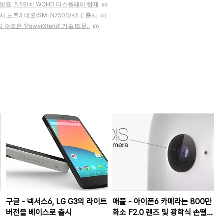
경) 발표, 5.5인치 WQHD 디스플레이 탑재
(0)
 노트3 네오(SM-N750S/K/L)' 출시
(0)
명은 'PowerXtend' 기술 때문..
(0)
구글 - 넥서스6, LG G3의 라이트
애플 - 아이폰6 카메라는 800만
버전을 베이스로 출시
화소 F2.0 렌즈 및 광학식 손떨림