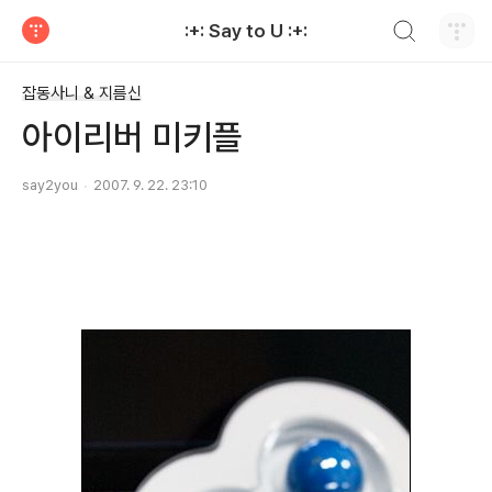
검색하기
:+: Say to U :+:
티스토리
잡동사니 & 지름신
아이리버 미키플
say2you
2007. 9. 22. 23:10