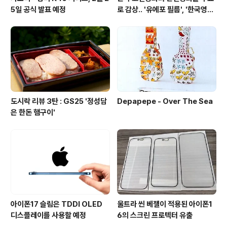
5일 공식 발표 예정
로 감상.. '유에포 필름', '한국영상
자료원'
도시락 리뷰 3탄 : GS25 '정성담
Depapepe - Over The Sea
은 한돈 햄구이'
아이폰17 슬림은 TDDI OLED
울트라 씬 베젤이 적용된 아이폰1
디스플레이를 사용할 예정
6의 스크린 프로텍터 유출