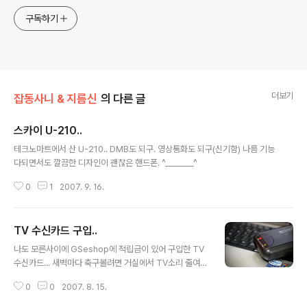
구독하기
더보기
잡동사니 & 지름신
의 다른 글
스카이 U-210..
글 내용
테크노마트에서 산 U-210.. DMB도 되구. 영상통화도 되구(신기함) 나름 기능
다되면서도 깔끔한 디자인이 괜찮은 핸드폰. ^_______^
0
1
2007. 9. 16.
TV 수신카드 구입..
글 내용
나도 모른사이에 GSeshop에 적립금이 있어 구입한 TV
수신카드... 새벽마다 축구볼려면 거실에서 TV소리 줄여가
며 봤는데.. 이제 내방안에서도 이어폰끼고, 케이블시청..
0
0
2007. 8. 15.
진작에 살껄.. ㅠ.ㅠ