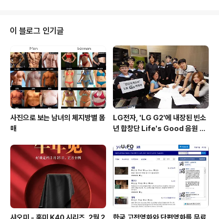
이 블로그 인기글
사진으로 보는 남녀의 체지방별 몸
LG전자, 'LG G2'에 내장된 빈소
매
년 합창단 Life's Good 음원 공
개 [mp3 다운로드].
샤오미 - 홍미 K40 시리즈, 2월 2
한국 고전영화와 단편영화를 무료