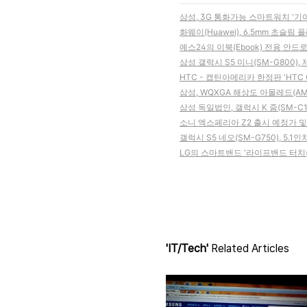
삼성, 3G 통화가능 스마트워치 '기어2
화웨이(Huawei), 6.5mm 초슬림 플
예스24의 이북(Ebook) 전용 안드로
삼성 갤럭시 S5 미니(SM-G800)
HTC - 캡틴아메리카 한정판 'HTC One
삼성, WQXGA 해상도 아몰레드(AM
삼성 독일법인, 갤럭시 K 줌(SM-C1
소니 엑스페리아 Z2 출시 예정가 
갤럭시 S5 네오(SM-G750), 5.1
LG의 스마트밴드 '라이프밴드 터치(Li
'IT/Tech'
Related Articles