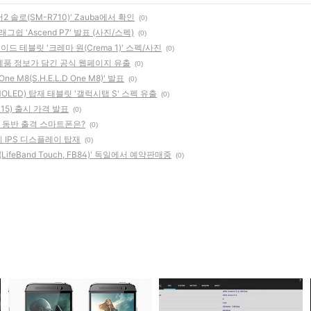
 솔로(SM-R710)' Zauba에서 확인
(0)
래그쉽 'Ascend P7' 발표 (사진/스펙)
(0)
이드 테블릿 '크레마 원(Crema 1)' 스펙/사진
(0)
, 제품 정보가 담긴 공식 웹페이지 유출
(0)
 M8(S.H.E.L.D One M8)' 발표
(0)
OLED) 탑재 태블릿 '갤럭시탭 S' 스펙 유출
(0)
15) 출시 가격 발표
(0)
및 동반 출격 스마트폰은?
(0)
인치 IPS 디스플레이 탑재
(0)
feBand Touch, FB84)' 독일에서 예약판매중
(0)