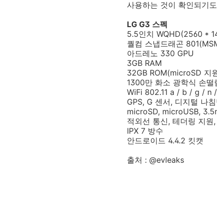
사용하는 것이 확인되기도
LG G3 스펙
5.5인치 WQHD(2560 *
퀄컴 스냅드래곤 801(MS
아드레노 330 GPU
3GB RAM
32GB ROM(microSD 지
1300만 화소 광학식 손떨림
WiFi 802.11 a / b / g / n 
GPS, G 센서, 디지털 나침
microSD, microUSB, 
적외선 통신, 테더링 지원,
IPX 7 방수
안드로이드 4.4.2 킷캣
출처 : @evleaks