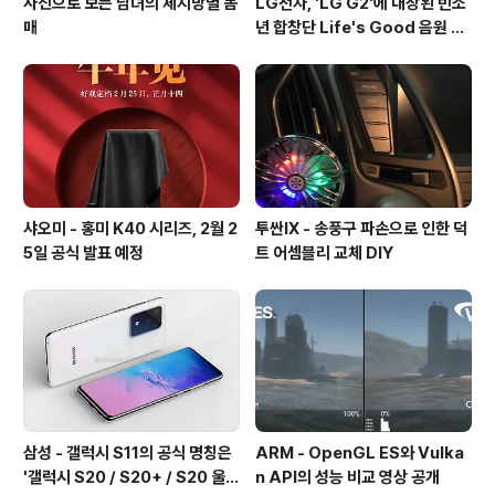
사진으로 보는 남녀의 체지방별 몸
LG전자, 'LG G2'에 내장된 빈소
매
년 합창단 Life's Good 음원 공
개 [mp3 다운로드].
샤오미 - 홍미 K40 시리즈, 2월 2
투싼IX - 송풍구 파손으로 인한 덕
5일 공식 발표 예정
트 어셈블리 교체 DIY
삼성 - 갤럭시 S11의 공식 명칭은
ARM - OpenGL ES와 Vulka
'갤럭시 S20 / S20+ / S20 울트
n API의 성능 비교 영상 공개