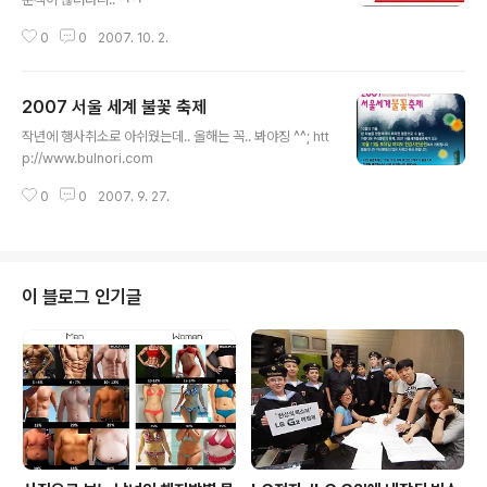
0
0
2007. 10. 2.
2007 서울 세계 불꽃 축제
글 내용
작년에 행사취소로 아쉬웠는데.. 올해는 꼭.. 봐야징 ^^; htt
p://www.bulnori.com
0
0
2007. 9. 27.
이 블로그 인기글