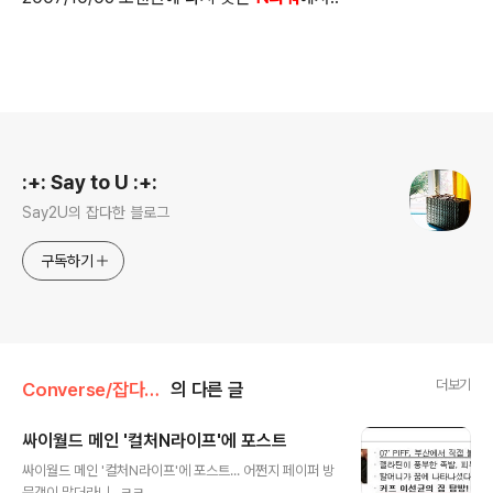
로그 정보
:+: Say to U :+:
Say2U의 잡다한 블로그
구독하기
더보기
Converse/잡다한 이야기들
의 다른 글
싸이월드 메인 '컬처N라이프'에 포스트
글 내용
싸이월드 메인 '컬처N라이프'에 포스트... 어쩐지 페이퍼 방
문객이 많더라니.. ㅋㅋ