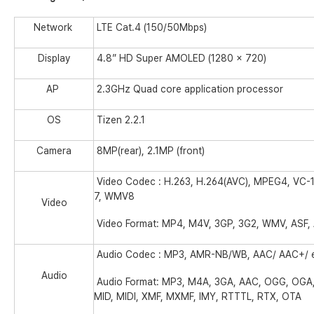
Network
LTE Cat.4 (150/50Mbps)
Display
4.8” HD Super AMOLED (1280 x 720)
AP
2.3GHz Quad core application processor
OS
Tizen 2.2.1
Camera
8MP(rear), 2.1MP (front)
Video Codec : H.263, H.264(AVC), MPEG4, VC-
7, WMV8
Video
Video Format: MP4, M4V, 3GP, 3G2, WMV, ASF, 
Audio Codec : MP3, AMR-NB/WB, AAC/ AAC+/ 
Audio
Audio Format: MP3, M4A, 3GA, AAC, OGG, OGA
MID, MIDI, XMF, MXMF, IMY, RTTTL, RTX, OTA