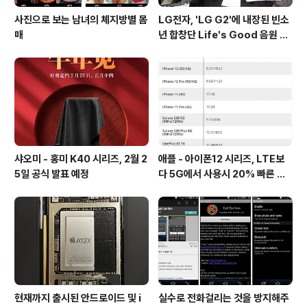
사진으로 보는 남녀의 체지방별 몸
LG전자, 'LG G2'에 내장된 빈소
매
년 합창단 Life's Good 음원 공
개 [mp3 다운로드].
샤오미 - 홍미 K40 시리즈, 2월 2
애플 - 아이폰12 시리즈, LTE보
5일 공식 발표 예정
다 5G에서 사용시 20% 빠른 배
터리 소모량을 보여줘
현재까지 출시된 안드로이드 및 i
실수로 전화걸리는 것을 방지해주