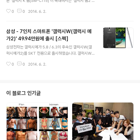
폰 '갤럭시 K 줌(SM-C115)'이 국내에서는 '갤럭시 줌2'라
는 이름으로 발매될 것으로 보입니다. 이는 전작인 갤럭시
0
0
2014. 6. 2.
줌(SM-C105)과 네이밍 통일을 위한 것으로 보이며, 현재
변경된 이름외에 가격 및 발매일은 확인되지 않은 상태입
니다. 삼성 '갤럭시 줌2(SM-C115)' 출고가 693,000원
삼성 - 7인치 스마트폰 '갤럭시W(갤럭시 메
으로 국내 출시 갤럭시 K줌은 35mm 환산 24-240mm
의 광학 10배줌(F 3.1 - F 6.3), 2070만화소 BSI CMOS
가2)' 49.94만원에 출시 [스펙]
글 내용
센서, 제논플래시, 광학식 손떨림 방지(OIS)를 갖춘 카메라
삼성전자는 갤럭시메가 5.8 / 6.3의 후속인 갤럭시W(갤
폰으로 갤럭시 S4 줌에 비해 경통부분을 비약적으로 줄인
럭시메가2)를 SKT 전용으로 출시하였습니다. 갤럭시W는
침동식 렌즈를 탑재해 137.5 x 70.8 x 16.6mm의 슬림
국내 제조 스마트폰중 가장 큰 7인치 HD(1280 * 800)
디자인을 채택해 화제가 된 모델로..
0
0
2014. 6. 2.
디스플레이를 탑재하였으며, 전작과 거의 동일한 스펙을
보여주고 있습니다. 크기 191.24 * 99.7 * 8.95mm, 무
게 245g의 갤럭시W는 16:9 화면 비율로 멀티윈도우와
팝업플레이를 통해 동시에 여러앱을 구동시킬 수 있으며,
뒷면은 갤럭시 노트3에 적용된 가죽 느낌의 스티치 디자인
이 블로그 인기글
이 적용되어 세련미를 더했습니다. 참고로 갤럭시W는 출
고가 499,400원으로 보조금 적용시 20만원대의 가격으
로 구입할 수 있을 것으로 예상되며(얼마지나지 않아 0원
버스폰이 될듯), 동영상 감상 및 태블릿, 네비게이션 대체를
원하는 유..