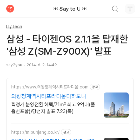
검색하기
:+: Say to U :+:
티스토리
IT/Tech
삼성 - 타이젠OS 2.1.1을 탑재한
'삼성 Z(SM-Z900X)' 발표
say2you
2014. 6. 2. 14:49
https://www.의왕청계역시티프라디움.com
광고
의왕청계역시티프라디움디하모니
확정가 분양전환 혜택/71㎡ 최고 9억대(풀
옵션포함)/당첨자 발표 7.23(목)
https://m.bunjang.co.kr/
광고