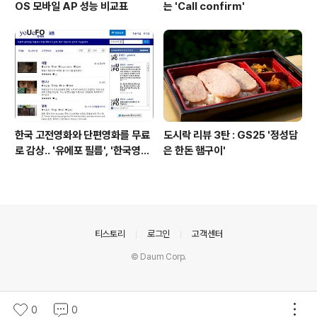
OS 모바일 AP 성능 비교표
는 'Call confirm'
한국 고전영화와 단편영화를 무료
도시락 리뷰 3탄 : GS25 '정성담
로 감상.. '유에포 필름', '한국영상
은 한돈 햄구이'
자료원'
의안내
티스토리
로그인
고객센터
© Daum Corp.
0
0