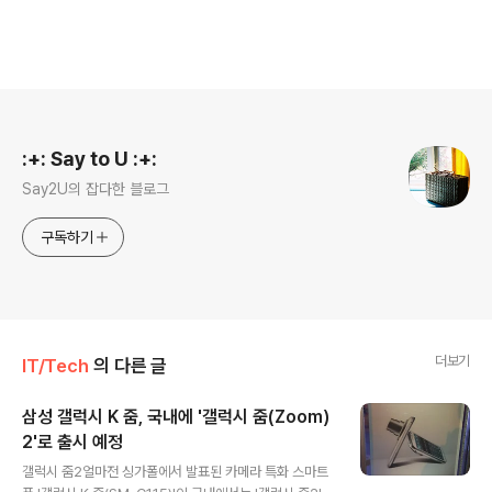
로그 정보
:+: Say to U :+:
Say2U의 잡다한 블로그
구독하기
더보기
IT/Tech
의 다른 글
삼성 갤럭시 K 줌, 국내에 '갤럭시 줌(Zoom)
2'로 출시 예정
글 내용
갤럭시 줌2얼마전 싱가폴에서 발표된 카메라 특화 스마트