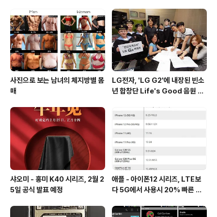
60 * 1440) 수퍼 아몰레드 디스플레이14nm FinFET 공
정으로 제조된 엑시노스 7420 옥타코어 프로세서말리 T
760 MP8 GPU3GB RAM32/64/128GB ROM(micr
oSD 미지원)후면 1600만 화소 광학식 손떨림 보정(OI..
사진으로 보는 남녀의 체지방별 몸
LG전자, 'LG G2'에 내장된 빈소
매
년 합창단 Life's Good 음원 공
개 [mp3 다운로드].
샤오미 - 홍미 K40 시리즈, 2월 2
애플 - 아이폰12 시리즈, LTE보
5일 공식 발표 예정
다 5G에서 사용시 20% 빠른 배
터리 소모량을 보여줘