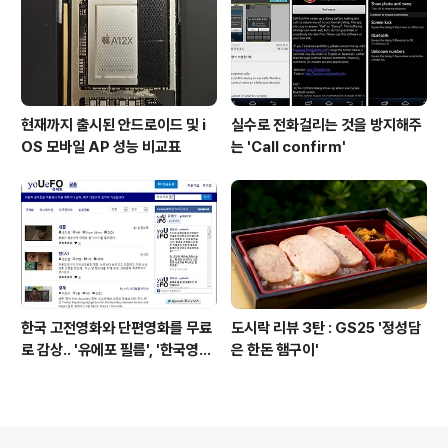
현재까지 출시된 안드로이드 및 i
실수로 전화걸리는 것을 방지해주
OS 모바일 AP 성능 비교표
는 'Call confirm'
한국 고전영화와 단편영화를 무료
도시락 리뷰 3탄 : GS25 '정성담
로 감상.. '유에포 필름', '한국영상
은 한돈 햄구이'
자료원'