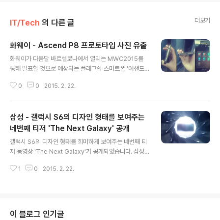
더보기
IT/Tech
의 다른 글
화웨이 - Ascend P8 프로토타입 사진 유출
글 내용
화웨이가 다음달 바르셀로나에서 열리는 MWC2015를
통해 발표할 것으로 예상되는 플래그쉽 스마트폰 '어샌드
P8(Ascend P8)'의 프로토타입 이미지 및 안투투 벤치마
0
0
2015. 2. 22.
크 결과가 유출되었습니다. 스마트폰 외형이 유출되는 것
을 막기 위한 도시락보드에 감싸여있는 Ascend P8은 자
체개발한 AP인 기릭(Kirin) 930 프로세서가 탑재된 것이
삼성 - 갤럭시 S6의 디자인 형태를 보여주는
특징이며, 안투투 벤치마크 스크린샷 및 루머를 통해 확인
된 주요 스펙은 다음과 같습니다. 5.2인치 FullHD(1920
네번째 티저 'The Next Galaxy' 공개
글 내용
* 1080) 디스플레이64비트를 지원하는 기린(Kirin) 930
갤럭시 S6의 디자인 형태를 희미하게 보여주는 네번째 티
옥타코어 프로세서3GB RAM광학식 손떨림 방지(OIS)를
저 동영상 'The Next Galaxy'가 공개되었습니다. 삼성
지원하는 1300만 화소 카메라2600mAh 배터리안드로
은 이번 티저를 통해 메탈 및 유리재질의 갤럭시 S6를 티
이드 5.0 롤리팝 참고로, Ascend P8의 안투투 벤치..
1
0
2015. 2. 22.
징하고 있으며, 알려진 바에 따르면 갤럭시 S6는 전/측면
에 메탈프레임을 사용하고 후면엔 아이폰과 같은 유리재질
을 사용한 것으로 알려졌습니다. 참고로 삼성은 갤럭시 S6
를 우리나라 시간으로 3월 2일 새벽에 발표되며, 주요 스
펙은 다음과 같습니다. 갤럭시 S6 스펙5.1인치 QHD(25
이 블로그 인기글