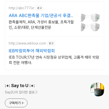
http://abc777.kr
광고
ARA ABC판촉물 기업/관공서 후결제
!
판촉물제작, ARA, 가성비 홍보물, 초특가할
인, 소량/대량, 단체선물전문
http://www.iebtour.com
광고
IEB박람회투어 해외박람회
IEB TOUR,17년 연속 시장점유 상위업체, 고품격 해외 박람
회 전문 여행사.
로그 정보
:+: Say to U :+:
Say2U의 잡다한 블로그
구독하기