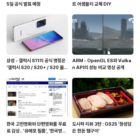
5일 공식 발표 예정
트 어셈블리 교체 DIY
삼성 - 갤럭시 S11의 공식 명칭은
ARM - OpenGL ES와 Vulka
'갤럭시 S20 / S20+ / S20 울트
n API의 성능 비교 영상 공개
라'가 될 예정
한국 고전영화와 단편영화를 무료
도시락 리뷰 3탄 : GS25 '정성담
로 감상.. '유에포 필름', '한국영상
은 한돈 햄구이'
자료원'