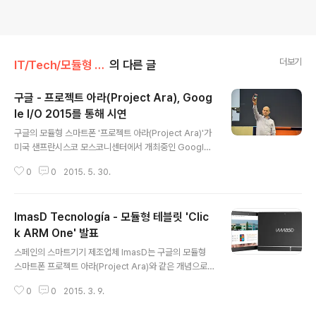
더보기
IT/Tech/모듈형 스마트폰
의 다른 글
구글 - 프로젝트 아라(Project Ara), Goog
le I/O 2015를 통해 시연
글 내용
구글의 모듈형 스마트폰 '프로젝트 아라(Project Ara)'가
미국 샌프란시스코 모스코니센터에서 개최중인 Google
I/O 2015를 통해 시연되었습니다. 구글 첨단기술프로젝
0
0
2015. 5. 30.
트팀(ATAP)이 개발중인 프로젝트 아라(Project Ara)'는
스마트폰의 디스플레이, 키보드, 프로세서, 배터리등을 PC
처럼 사용자가 원하는대로 조합할 수 있는 새로운 개념의
ImasD Tecnología - 모듈형 테블릿 'Clic
스마트폰으로, 구글 엔지니어 라파 카마르고는 베이스가
되는 그레이폰(엔도스켈레톤)에 모듈을 차례대로 삽입하는
k ARM One' 발표
글 내용
모습을 보여줬습니다. 그는 후면에 8개의 모듈을 삽입한후
스페인의 스마트기기 제조업체 ImasD는 구글의 모듈형
시연을 통해 정상적으로 부팅하는 모습을 보여줬으며, 전
스마트폰 프로젝트 아라(Project Ara)와 같은 개념으로
면에 카메라 모듈을 삽입후 관객들의 모습을 촬영하여 프
저장공간, 메모리, 디스플레이 모듈을 사용자가 교체할 수
로젝트 아라가 시연에 문제가 없음을 보여줬습니다. 참고
0
0
2015. 3. 9.
있는 태블릿 PC 'Click ARM One'을 발표하였습니다. 'C
로, 구글은 '프로젝트 아..
lick ARM One'은 10.1인치 태블릿은로 안드로이드 / 우