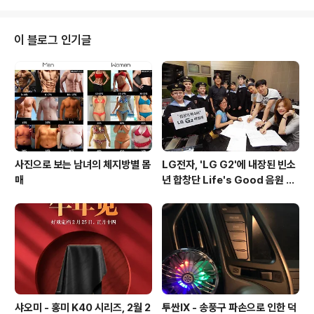
분투 / 타이젠 / Madext등 멀티 운영체제를 지원하는 제
품으로 삼성 엑시노스 4412 프로세서와 2GB RAM을 기
본으로 탑재하였으며, 주요 스펙은 다음과 같습니다. 10.1
이 블로그 인기글
인치 1,280 * 800 픽셀의 멀티 터치 스크린Exynos441
2 2GB RAM16GB ROMCKPCB 모듈 101W-Fi a / b /
g / n, Bluetooth v4.0HDMI, USB × 2* PCI Expre..
사진으로 보는 남녀의 체지방별 몸
LG전자, 'LG G2'에 내장된 빈소
매
년 합창단 Life's Good 음원 공
개 [mp3 다운로드].
샤오미 - 홍미 K40 시리즈, 2월 2
투싼IX - 송풍구 파손으로 인한 덕