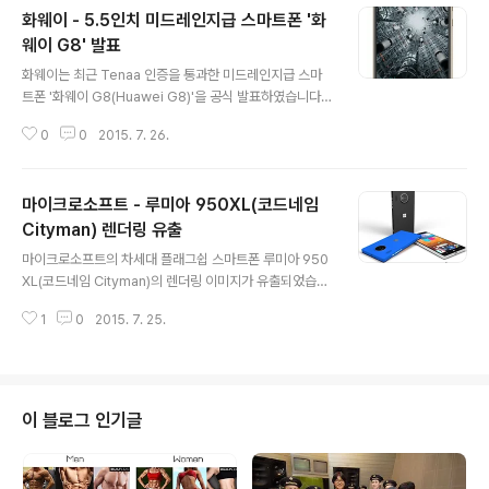
화웨이 - 5.5인치 미드레인지급 스마트폰 '화
웨이 G8' 발표
글 내용
화웨이는 최근 Tenaa 인증을 통과한 미드레인지급 스마
트폰 '화웨이 G8(Huawei G8)'을 공식 발표하였습니다.
화웨이 G8은 5.5인치 FullHD(1920 * 1080) 디스플레
0
0
2015. 7. 26.
이와 스냅드래곤 615 옥타코어 프로세서, 아드레노 405
GPU, 셀피(Selfie)에 특화된 전면 500만 화소 카메라,
후면 1300만 화소 카메라, 3000mAh 배터리, 안드로이
마이크로소프트 - 루미아 950XL(코드네임
드 5.1(Emotion UI), 지문인식 스캐너가 탑재되어 있습니
다. 또한 메모리 및 저장공간은 2GB RAM / 16GB ROM
Cityman) 렌더링 유출
글 내용
과 3GB RAM / 32GB RAM중 선택할 수 있으며, 2GB
마이크로소프트의 차세대 플래그쉽 스마트폰 루미아 950
모델이 370달러(약 43.3만원), 3GB 모델이 434달러
XL(코드네임 Cityman)의 렌더링 이미지가 유출되었습니
(약 50.7만원)에 판매될 예정입니다. 출처 : Technodify
다. 실제 출시될 제품과 거의 같은 디자인이라는 이번 렌더
http://..
1
0
2015. 7. 25.
링을 통해 루미아 950XL은 후면에 트리플 플래시가 탑재
되어 카메라 기능이 강화된 것을 확인할 수 있으며, 루미아
950(코드네임 Talkman)과 같이 화이트/블랙/블루 색상
으로 출시될 것으로 알려진 상태입니다. 루미아 950XL(코
드네임 시티맨) 스펙5.7인치 2K(2560 * 1440) 디스플
이 블로그 인기글
레이스냅드래곤 810 헥사코어 프로세서3GB RAM32G
B ROM(microSD 지원)Windows Hello 기능을 위한
적외선 카메라전면 500만 / 후면 2000만 화소 카메라(퓨