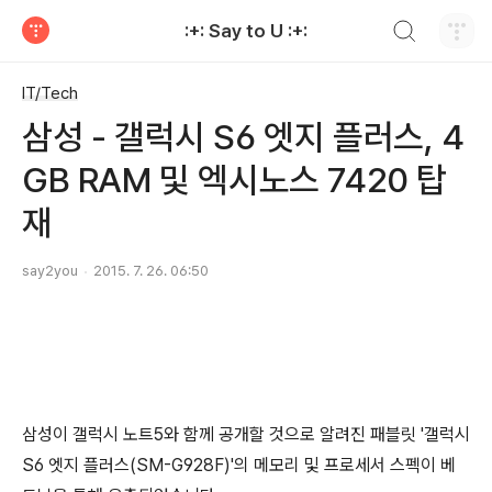
검색하기
:+: Say to U :+:
티스토리
IT/Tech
삼성 - 갤럭시 S6 엣지 플러스, 4
GB RAM 및 엑시노스 7420 탑
재
say2you
2015. 7. 26. 06:50
삼성이 갤럭시 노트5와 함께 공개할 것으로 알려진 패블릿 '갤럭시
S6 엣지 플러스(SM-G928F)'의 메모리 및 프로세서 스펙이 베