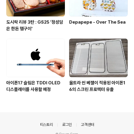
도시락 리뷰 3탄 : GS25 '정성담
Depapepe - Over The Sea
은 한돈 햄구이'
아이폰17 슬림은 TDDI OLED
울트라 씬 베젤이 적용된 아이폰1
디스플레이를 사용할 예정
6의 스크린 프로텍터 유출
의안내
티스토리
로그인
고객센터