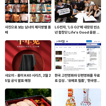
어뷰, 트리플 플래시)3300mAh 배터리, Qi 무선 충..
사진으로 보는 남녀의 체지방별 몸
LG전자, 'LG G2'에 내장된 빈소
매
년 합창단 Life's Good 음원 공
개 [mp3 다운로드].
샤오미 - 홍미 K40 시리즈, 2월 2
한국 고전영화와 단편영화를 무료
5일 공식 발표 예정
로 감상.. '유에포 필름', '한국영상
자료원'