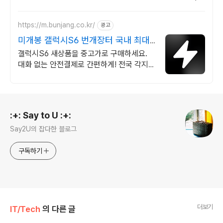
와우회원이라면 30일 무료반품으로 부담 없이.
https://m.bunjang.co.kr/
광고
미개봉 갤럭시S6 번개장터 국내 최대
브랜드 중고거래
갤럭시S6 새상품을 중고가로 구매하세요.
대화 없는 안전결제로 간편하게! 전국 각지에
서 올라오는 전국구 최다 상품 매일 10만 개
이상의 신규 상품 업로드
로그 정보
:+: Say to U :+:
Say2U의 잡다한 블로그
구독하기
더보기
IT/Tech
의 다른 글