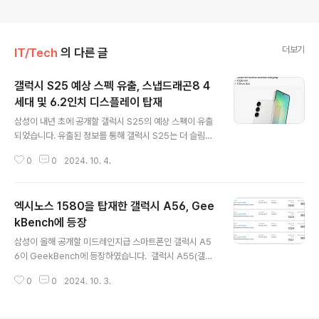
더보기
IT/Tech
의 다른 글
갤럭시 S25 예상 스펙 유출, 스냅드래곤8 4
세대 및 6.2인치 디스플레이 탑재
글 내용
삼성이 내년 초에 공개할 갤럭시 S25의 예상 스펙이 유출
되었습니다. 유출된 정보를 통해 갤럭시 S25는 더 슬림
한 베젤이 적용된 6.2인치 다이나믹 AMOLED 디스플레
0
0
2024. 10. 4.
이(120Hz 주사율 지원)과 스냅드래곤8 4세대(스냅드래
곤8 엘리트), 발열 제어를 효율적으로 높이기 위해 더 커
진 베이퍼 챔버를 사용했음에도 7.2mm로 슬림한 두께
엑시노스 1580을 탑재한 갤럭시 A56, Gee
를 적용했습니다. 또한, 5000만 메인 + 1200만 초광
각 + 1000만 3배 망원 카메라와 25W 고속 충전 및 9
kBench에 등장
글 내용
W 역충전을 지원하는 4000mAh 배터리, 12GB RAM
삼성이 올해 공개할 미드레인지급 스마트폰인 갤럭시 A5
을 탑재하는등 현재 출시되는 갤럭시 S24 대비 향상된 스
6이 GeekBench에 등장하였습니다. 갤럭시 A55(갤럭
펙이 특징입니다. 출처 : @TheGalox_
시 퀀텀5)의 후속이 될 갤럭시 A56은 모델명 SM-A566
0
0
2024. 10. 3.
B로 확인되고 있으며, 엑시노스 1580과 8GB RAM, 안드
로이드 15를 탑재한 채 싱글코어 1300점대 및 멀티코어
3800점대로 측정되어 전작 대비 향상된 성능을 보여주고