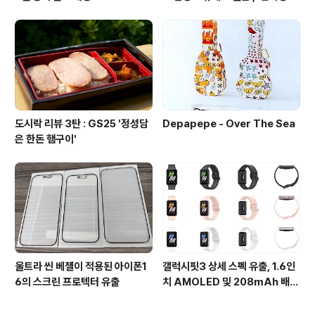
자료원'
도시락 리뷰 3탄 : GS25 '정성담
Depapepe - Over The Sea
은 한돈 햄구이'
울트라 씬 베젤이 적용된 아이폰1
갤럭시핏3 상세 스펙 유출, 1.6인
6의 스크린 프로텍터 유출
치 AMOLED 및 208mAh 배터
리 탑재