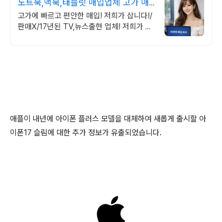
노트북,맥북,태블릿 매입업체 고가 매
입 회사
고가에 빠르고 편안한 매입! 저희가 삽니다!/
판매X/17년된 TV,뉴스출현 업체! 저희가 고
객님의 노트북,맥북,태블릿PC를 삽니다! 매
입O판매X /2015년식이후
애플이 내년에 아이폰 플러스 모델을 대체하여 새롭게 출시할 아
이폰17 슬림에 대한 추가 정보가 유출되었습니다.