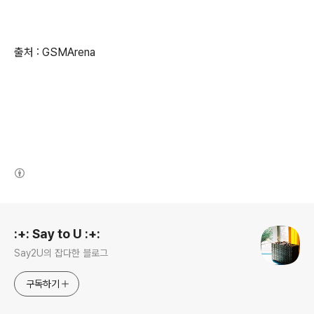
출처 : GSMArena
(새창열림)
로그 정보
:+: Say to U :+:
Say2U의 잡다한 블로그
구독하기