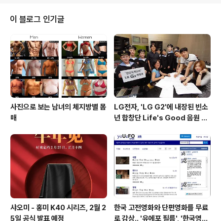
있습니다. 참고로 엑시노스 1580은 3개의 클러스터로 구
성되어 있으며, 2.91Ghz 고성능 코어 * 1, 2.6Ghz 성
이 블로그 인기글
능 코어 * 3, 1.95Ghz 효율 코어 4개와 향상된 게임 성능
을 갖춘 새로운 GPU로 구성된 것이 특징입니다. 출처 : Sa
mMobile
사진으로 보는 남녀의 체지방별 몸
LG전자, 'LG G2'에 내장된 빈소
매
년 합창단 Life's Good 음원 공
개 [mp3 다운로드].
샤오미 - 홍미 K40 시리즈, 2월 2
한국 고전영화와 단편영화를 무료
5일 공식 발표 예정
로 감상.. '유에포 필름', '한국영상