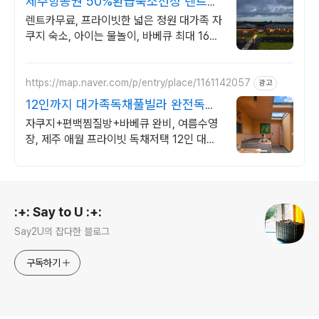
제주항공권 50%환급숙소선정 렌트카
무료 이벤트중
렌트카무료, 프라이빗한 넓은 정원 대가족 자
쿠지 숙소, 아이는 물놀이, 바베큐 최대 16인,
전통돌집을 현대적으로 해석한 넓고 멋진 숙
소, 실내 자쿠지, 바베큐
https://map.naver.com/p/entry/place/1161142057
광고
12인까지 대가족독채풀빌라 완전독채
프라이빗 가족저택
자쿠지+편백찜질방+바베큐 완비, 여름수영
장, 제주 애월 프라이빗 독채저택 12인 대가
족도 각자의 공간이 충분한 제주 애월 프라이
빗 독채 가족저택
로그 정보
:+: Say to U :+:
Say2U의 잡다한 블로그
구독하기