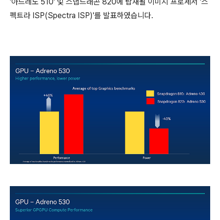
'아드레노 510' 및 스냅드래곤 820에 탑재될 이미지 프로세서 '스
펙트라 ISP(Spectra ISP)'를 발표하였습니다.