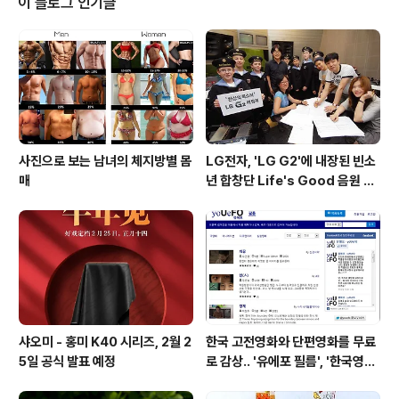
이 블로그 인기글
B 타입 C가 사용된 것이 특징입니다. 이외에도 Bullhead
는 스냅드래곤 820 프로세서, 퀄컴이 개발한 Rezence/
WiPower 무선 충전을 지원하는 것으로 알려졌습니다. 출
처 : PhoneArena, @Onle..
사진으로 보는 남녀의 체지방별 몸
LG전자, 'LG G2'에 내장된 빈소
매
년 합창단 Life's Good 음원 공
개 [mp3 다운로드].
샤오미 - 홍미 K40 시리즈, 2월 2
한국 고전영화와 단편영화를 무료
5일 공식 발표 예정
로 감상.. '유에포 필름', '한국영상
자료원'