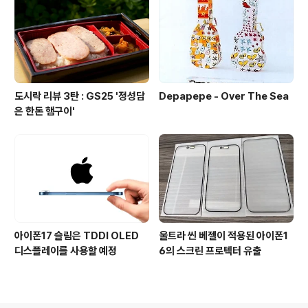
도시락 리뷰 3탄 : GS25 '정성담
Depapepe - Over The Sea
은 한돈 햄구이'
아이폰17 슬림은 TDDI OLED
울트라 씬 베젤이 적용된 아이폰1
디스플레이를 사용할 예정
6의 스크린 프로텍터 유출