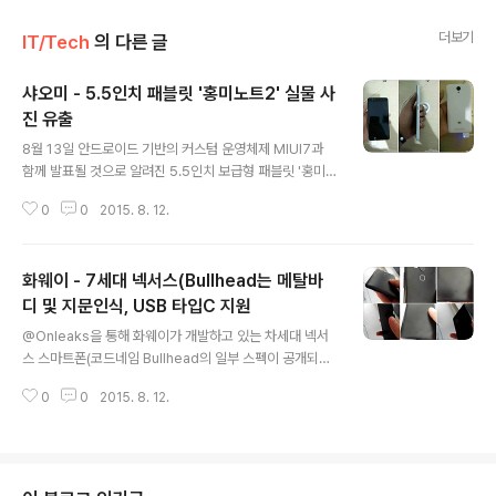
더보기
IT/Tech
의 다른 글
샤오미 - 5.5인치 패블릿 '홍미노트2' 실물 사
진 유출
글 내용
8월 13일 안드로이드 기반의 커스텀 운영체제 MIUI7과
함께 발표될 것으로 알려진 5.5인치 보급형 패블릿 '홍미
노트2'의 실물 사진이 중국을 통해 유출되었습니다. 5.5인
0
0
2015. 8. 12.
치 FullHD(1920 * 1080) 디스플레이를 탑재한 홍미노
트2는 152.05 x 76.2 x 8.05 mm로 전작의 154 x 78.
7 x 9.45 mm보다 크기가 줄었으며, 2Ghz 미디어텍 M
화웨이 - 7세대 넥서스(Bullhead는 메탈바
T6795 옥타코어 프로세서가 탑재되어 전작에 비해 스펙
이 대폭 강화된 것이 특징입니다. 또한, 2GB RAM, 16GB
디 및 지문인식, USB 타입C 지원
글 내용
ROM, 전면 500만 / 후면 1300만 화소 카메라, 3100m
@Onleaks을 통해 화웨이가 개발하고 있는 차세대 넥서
Ah 배터리를 탑재하였으며 안드로이드 롤리팝 기반의 MI
스 스마트폰(코드네임 Bullhead의 일부 스펙이 공개되었
UI 7을 탑재할 것으로 알려졌습니다. 참고로, 오렌지, 옐로
습니다. 7세대 넥서스가 될 Bullhead는 5.7인치 디스플
우, 그린, 블루, 퍼플, 블랙..
0
0
2015. 8. 12.
레이를 탑재하였으며, 메탈 바디 및 159.4 x 78.3 x 6.6/
8.5mm으로 LG에서 개발중인 5.2인치 7세대 넥서스의
146.9 x 72.9 x 8/9.8mm 보다 더 크지만 슬림한 두께가
특징입니다. 또한, 전면에 스테레오 외장스피커 및 후면에
지문인식 센서가 있으며, 안드로이드 M부터 지원하는 US