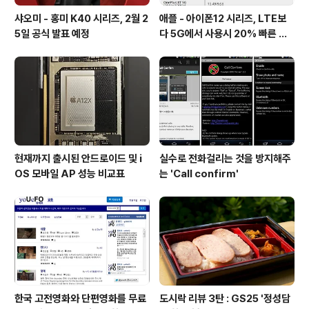
샤오미 - 홍미 K40 시리즈, 2월 2
애플 - 아이폰12 시리즈, LTE보
5일 공식 발표 예정
다 5G에서 사용시 20% 빠른 배
터리 소모량을 보여줘
현재까지 출시된 안드로이드 및 i
실수로 전화걸리는 것을 방지해주
OS 모바일 AP 성능 비교표
는 'Call confirm'
한국 고전영화와 단편영화를 무료
도시락 리뷰 3탄 : GS25 '정성담