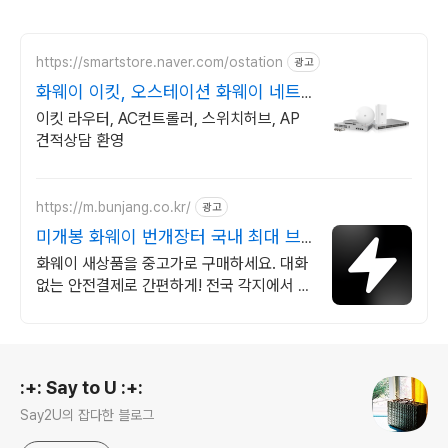
https://smartstore.naver.com/ostation
광고
화웨이 이킷, 오스테이션 화웨이 네트
워크부문 전문업체
이킷 라우터, AC컨트롤러, 스위치허브, AP
견적상담 환영
https://m.bunjang.co.kr/
광고
미개봉 화웨이 번개장터 국내 최대 브
랜드 중고거래
화웨이 새상품을 중고가로 구매하세요. 대화
없는 안전결제로 간편하게! 전국 각지에서 올
라오는 전국구 최다 상품 매일 10만 개 이상
의 신규 상품 업로드
로그 정보
:+: Say to U :+:
Say2U의 잡다한 블로그