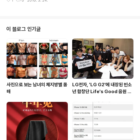
1
0
2016. 3. 24.
10이라는 인증번호를 부여받은 갤럭시 J5 2016은 전작
가 판매될 것..
과 달리 메탈 프레임 바디를 사용한 것이 특징이며, 뒤에 S
를 통해 SK텔레콤을 통해 출시될 것이 확인되었습니다. 갤
럭시 J5 2016(SM-J510) 스펙5.2인치 HD(1280 * 7
20) Super AMOLED 디스플레이1.2Ghz 스냅드래곤 4
이 블로그 인기글
10 쿼드코어 프로세서아드레노 306 GPU2GB RAM16
GB ROM(microSD 지원)전면 500만(F.2.2, 23mm) /
후면 1300만 화소 카메라(F1.9, 28mm)블루투스 4.1, Wi
Fi 802.11 b/g..
사진으로 보는 남녀의 체지방별 몸
LG전자, 'LG G2'에 내장된 빈소
매
년 합창단 Life's Good 음원 공
개 [mp3 다운로드].