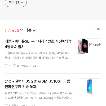
구독하기
더보기
IT/Tech
의 다른 글
애플 - 아이폰SE, 우리나라 4월초 사전예약후
4월중순 출시
글 내용
오늘부터 1차 출시국에서 사전 예약에 들어간 4인치 아이
폰SE가 국내에는 4월경 출시될 예정입니다. 유출된 애플
의 출시 일정에 따르면, 우리나라는 아이슬란드, 루마니아
0
0
2016. 3. 24.
등과 같이 4월초 사전 예약을 시작하고 4월 중순 이후 정
식 출시될 예정인 것을 확인할 수 있으며, 일본과 비슷한 가
격대가 될 것으로 추정되고 있습니다. * 아이폰SE 가격은
삼성 - 갤럭시 J5 2016(SM-J510S), 국립
16GB 제품이 399달러(약 46만원), 64GB 제품이 499
달러(약 57만원)이지만, 국내는 이보다 높은 환율이 적용
전파연구원 인증 통과
글 내용
되어 대략 16GB 50만원대, 64GB 60만원대로 추정 참
삼성의 엔트리급 스마트폰인 갤럭시 J5(갤럭시 센스)의 후
고로, 아이폰SE과 같은 A9 프로세서와 향상된 카메라 및
속 모델인 갤럭시 J5 2016(SM-J510S)가 국립전파연구
동일한 크기의 아이폰5s보다 오래가는 배터리와 빠른 LT
원의 인증을 통과하였습니다. MISP-CMM-SEC-SMJ5
E가 특징인 아이폰SE는 전세계적으로 1500 ~ 1700만대