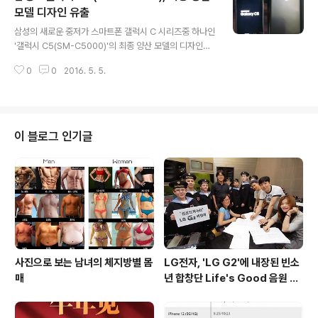
RAM / 16GB ROM을 사용한 일반모델과 3GB RAM /
모델 디자인 유출
글 내용
32GB ROM을 사용한 고급모델로 나뉘며, 인증과 함께
삼성의 새로운 중저가 스마트폰 갤럭시 C 시리즈중 하나인
공개된 제품 이미지를 통해 풀메탈 바디 및 후면에 지문인
'갤럭시 C5(SM-C5000)'의 최종 양산 모델의 디자인이
식 스캐너, 전면에 센서류 및 정전식 터치키를 확인할 수 있
유출되었습니다. 갤럭시 C 시리즈는 C3 / C5 / C7으로
습니다. 샤오미 미맥스 스펙6.44인치 FullHD(1920 * 10
0
0
2016. 5. 5.
갤럭시 A와 J 사이에 위치한 제품이며, 중국등 신흥시장을
80) 디스플..
타겟으로 한 새로운 라인업입니다. 또한, 기존의 갤럭시 알
파가 갤럭시 S6의 디자인 테스트 모델이였듯이 갤럭시 C
5는 갤럭시노트6 또는 갤럭시 S8등에 사용될 디자인이 테
스트되는 모델로 풀메탈프레임 및 듀얼LED 플래시, 안테
이 블로그 인기글
나라인등이 기존의 갤럭시 시리즈와는 다른 모습을 보여주
고 있습니다. * 참고로, GFXBench를 통해 확인된 갤럭시
C5의 스펙은 5.2인치 FullHD(1920 * 1080) 디스플레
이, 스냅드래곤 617 옥타코어 프로세서, 4GB RAM, ..
사진으로 보는 남녀의 체지방별 몸
LG전자, 'LG G2'에 내장된 빈소
매
년 합창단 Life's Good 음원 공
개 [mp3 다운로드].