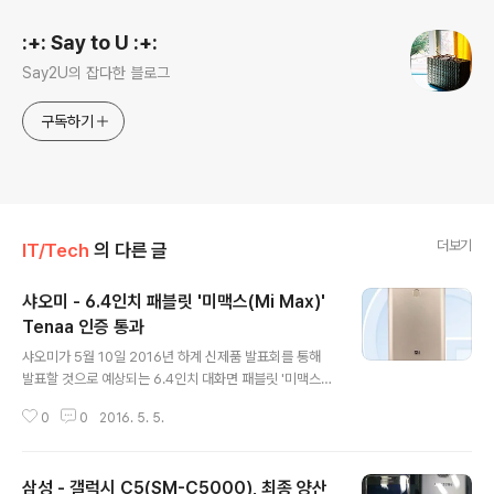
:+: Say to U :+:
Say2U의 잡다한 블로그
구독하기
더보기
IT/Tech
의 다른 글
샤오미 - 6.4인치 패블릿 '미맥스(Mi Max)'
Tenaa 인증 통과
글 내용
샤오미가 5월 10일 2016년 하계 신제품 발표회를 통해
발표할 것으로 예상되는 6.4인치 대화면 패블릿 '미맥스
(Mi Max)'가 중국공업정보화부(电信设备进网管理网
0
0
2016. 5. 5.
站, Tenaa)의 인증을 통과하였습니다. 미맥스는 Cortex
-A72기반의 스냅드래곤 650 헥사코어 프로세서를 탑재
한 미드레인지급 스마트폰으로 자사의 플래그쉽 패블릿 미
삼성 - 갤럭시 C5(SM-C5000), 최종 양산
노트와 엔트리급 패블릿 홍미노트 사이의 모델이며, 2GB