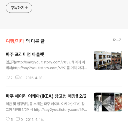
구독하기
더보기
여행/기타
의 다른 글
파주 프리미엄 아울렛
글 내용
임진각(http://say2you.tistory.com/703), 헤이리 이
케아(http://say2you.tistory.com/699)를 거쳐 마지
막 코스로 파주 프리미엄 아울렛을 다녀왔습니다. 개인적
2
0
2012. 4. 18.
으로 이런 아울렛매장은 너무나 오래 걸리는 주차 시간에
스트레스가 쌓여 왔었는데, 약간 엇박자 시간(오후 5시이
후)에 가니 널널하게 5분도 안걸려 주차하고 매장으로 들
파주 헤이리 이케아(IKEA) 창고형 매장!! 2/2
어 갈 수 있었습니다. 지난번에 왔을때는 전체적인 가격대
글 내용
가 참 저렴하다고 생각했는데, 해외쇼핑에 적당히(?) 눈을
외관 및 입장방법등 소개는 파주 헤이리 이케아(IKEA) 창
뜨고 나니 역시 직구가 최고! 라는 생각뿐. 하지만, 배송비
고형 매장!! 1/2에서 http://say2you.tistory.com/699
등 고려하면 폴로같은 일반적인 브랜드의 의류는 이 곳도
이케아 매장은 기본적으로 가격표가 붙어 있지 않습니다.
꽤 괜찮은 것 같한데, 사람들이 많이 입는 사이즈는 물건이
5
0
2012. 4. 16.
(세일 제품만 가격표가 붙어 있어요) 가격이 궁금한 물품은
다 빠져 없는 경우도 있더군요. * 입점업체 리스트는 h..
매장에 비치된 컴퓨터에 바코드를 찍으면 가격이 나오게