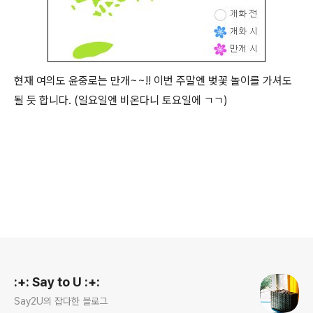
현재 여의도 윤중로는 만개~~!! 이번 주말엔 벚꽃 놀이를 가셔도
될 듯 합니다. (일요일엔 비온다니 토요일에 ㄱㄱ)
로그 정보
:+: Say to U :+:
Say2U의 잡다한 블로그