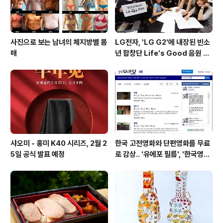
사진으로 보는 남녀의 체지방별 몸
LG전자, 'LG G2'에 내장된 빈소
매
년 합창단 Life's Good 음원 공
개 [mp3 다운로드].
샤오미 - 홍미 K40 시리즈, 2월 2
한국 고전영화와 단편영화를 무료
5일 공식 발표 예정
로 감상.. '유에포 필름', '한국영상
자료원'