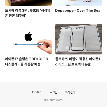
도시락 리뷰 3탄 : GS25 '정성담
Depapepe - Over The Sea
은 한돈 햄구이'
아이폰17 슬림은 TDDI OLED
울트라 씬 베젤이 적용된 아이폰1
디스플레이를 사용할 예정
6의 스크린 프로텍터 유출
의안내
티스토리
로그인
고객센터
© Daum Corp.