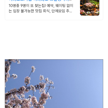
대나무숲 힐링
10명중 9명이 또 찾는집! 예약, 웨이팅 없이
는 입장 불가능한 맛집 회식, 단체모임 추천!!
숯불화로구이 전문점!!