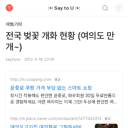
검색하기
:+: Say to U :+:
티스토리
여행/기타
전국 벚꽃 개화 현황 (여의도 만
개~)
say2you
2012. 4. 18. 23:30
http://m.coupang.com
광고
윤중로 쿠팡 가격 부담 없는 스마트 쇼핑
장시간 착용해도 편안한 윤중로, 와우회원 30일 무료반품으
로 경험하세요. 아픈 머리띠는 이제 그만! 두상에 편안한 머리
띠를 쿠팡에서 만나보세요.
http://m.place.naver.com/restaurant/1477443314
광고
여의도고기집 여의화로 그릴링서비스,