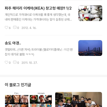
됩니다. 조금 불편하긴한데, 다른 창고형 매장에서 경험해
파주 헤이리 이케아(IKEA) 창고형 매장!! 1/2
본 기억이 있어서 당황(-_-)하지 않고 가격들을 확인해 봤
글 내용
습니다. 시간에 여유가 있다면 천천히 구경하시다보면 꽤
개인적으로 가격대비로 이케아를 꽤 좋게 생각했는데, 국
유용한 제품들도 구입할 수 있어요. 전 일요일 오후에 방문
내에 판매중인 이케아는 가격대비라는 말이 실종된 상태라
해 사람이 치여 제대로 구경도 못해보고.. 세일중인 후라이
그나마 저렴한 창고형 매장이 있는 헤이리까지 다녀오게
팬과 수저통만 구입했습니다. 계산은 입구쪽에 계산대에
6
0
2012. 4. 16.
되었습니다. 위치는 딸기가 좋아에서 가깝고, 헤이리 4번
직접 회원 아이디로 로그인하여 할 수 있으며, 구입한 물품
출구앞에 있는 주차장에 주차하면 걸어서 5분정도 걸리는
은 이렇게..
거리입니다. 입구를 향해 ㄱㄱ (입구주변에 대형 박스들이
송도 야경..
많아 쉽게 찾을 수 있어요) 헤이리 이케아 매장에 들어가기
글 내용
전 준비사항~! * 제품 구매를 위해서는 http://www.ico
갯벌타워.. (이른 저녁) 트라이볼 (헬로키티플래닛 : 이건 편
mpany.tv/ 에 사전에 가입해야 합니다. 현장에서도 가입
집의 대가로 불펌 ㅋㅋㅋ)
가능한 컴퓨터가 있으나 사람들이 많아 기다려야할 수 있
으므로, 출발전에 가입후 가시는게 좋습니다. 창고라 코스
0
0
2011. 10. 27.
트코같은 분위기를 생각했으나 입구에는 나름 인테리어가
되어 있네요. 이런 복도 양쪽으..
이 블로그 인기글