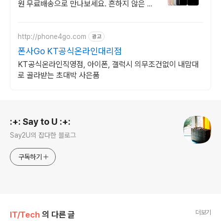
원 무료배송으로 만나보세요. 흔하지 않은 특
별한 디자인! 지금 쿠팡에서 다양한 휴대폰
모델을 만나보세요.
http://phone4go.com
광고
폰사Go KT공식온라인대리점
KT공식온라인직영점, 아이폰, 갤럭시 의무조건없이 내맘대
로 골라받는 초대박 사은품
로그 정보
:+: Say to U :+:
Say2U의 잡다한 블로그
구독하기
더보기
IT/Tech
의 다른 글