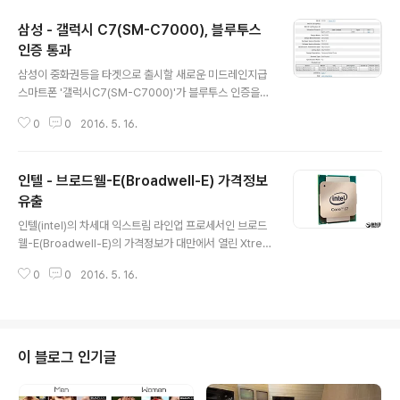
삼성 - 갤럭시 C7(SM-C7000), 블루투스
인증 통과
글 내용
삼성이 중화권등을 타겟으로 출시할 새로운 미드레인지급
스마트폰 '갤럭시C7(SM-C7000)'가 블루투스 인증을
통과하였습니다. 인증된 모듈 버전은 '블루투스 4.2'이며,
0
0
2016. 5. 16.
이번 인증을 통해 빠르면 이번달말 ~ 다음달중 공식중 출
시될 것으로 예상됩니다. 참고로, 드림프로젝트중 하나인
갤럭시 C7는 골드 / 핑크 / 실버 색상의 메탈프레임 바디
인텔 - 브로드웰-E(Broadwell-E) 가격정보
및 두께 6 ~ 7mm로 슬림한 외형이 특징이며, UHQA(Ult
ra High Quality Audio) 및 에어플레이, 듀얼SIM을 지
유출
글 내용
원한채 1799위안(약 32.2만원)에 판매될 예정으로 확인
인텔(intel)의 차세대 익스트림 라인업 프로세서인 브로드
된 주요 스펙은 다음과 같습니다. 갤럭시 C7(SM-C700
웰-E(Broadwell-E)의 가격정보가 대만에서 열린 Xtre
0) 스펙5.7인치 FullHD(1920 * 1080) 디스플레이1.5G
meSystems 포럼을 통해 유출되었습니다. 이전 세대인
hz 스냅드래곤 617 옥타코어 프로세서4..
0
0
2016. 5. 16.
하드웰-E 프로세서에 비해 약 10 ~ 20% 가량의 성능 향
상이 예고되는 브로드웰-E중 가격정보가 유출된 제품은 i7
-6950X, i7-6900K, i7-6850K, i7-6800K로 각각 1
569, 999, 587, 412달러(도매가)로 예상되고 있습니다.
또한, 새로운 브로드웰-E 프로세서는 기존 LGA 2011-3
이 블로그 인기글
소켓과 호환 및 최대 2,400MHz 메모리 클럭의 DDR4를
지원되는 것이 특징이며, 소비전력은 140W로 확인되었습