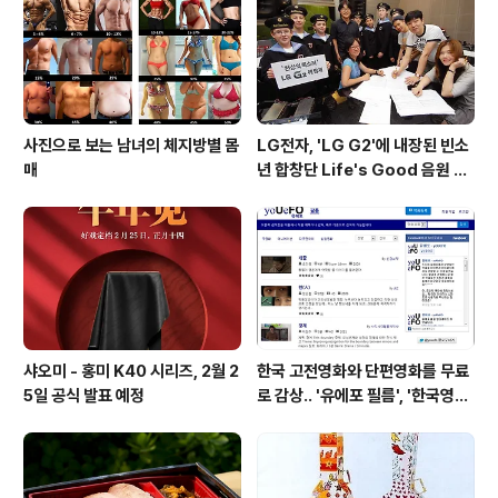
니다. * 인텔 브로드웰-E 프로세서는 6월 초 개최되는 컴
퓨텍스 2016에서 공식적으로..
사진으로 보는 남녀의 체지방별 몸
LG전자, 'LG G2'에 내장된 빈소
매
년 합창단 Life's Good 음원 공
개 [mp3 다운로드].
샤오미 - 홍미 K40 시리즈, 2월 2
한국 고전영화와 단편영화를 무료
5일 공식 발표 예정
로 감상.. '유에포 필름', '한국영상
자료원'