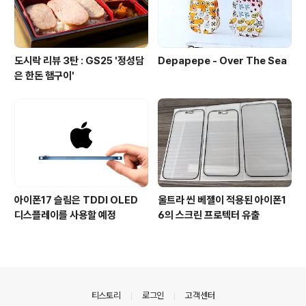
도시락 리뷰 3탄 : GS25 '정성담
Depapepe - Over The Sea
은 한돈 햄구이'
아이폰17 슬림은 TDDI OLED
울트라 씬 베젤이 적용된 아이폰1
디스플레이를 사용할 예정
6의 스크린 프로텍터 유출
의안내
티스토리
로그인
고객센터