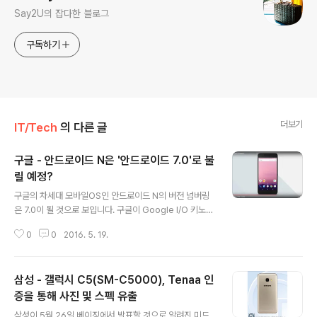
Say2U의 잡다한 블로그
구독하기
더보기
IT/Tech
의 다른 글
구글 - 안드로이드 N은 '안드로이드 7.0'로 불
릴 예정?
글 내용
구글의 차세대 모바일OS인 안드로이드 N의 버전 넘버링
은 7.0이 될 것으로 보입니다. 구글이 Google I/O 키노트
를 통해 선보인 기기들의 시간을 보면 모두 7:00를 가르키
0
0
2016. 5. 19.
고 있으며, 이는 이번 버전들이 상단 시간에 버전을 표시한
전례와 같이 차기 버전이 7.0이 됨을 암시하고 있습니다.
이러한 대폭적인 버전 변경을 통해 안드로이드 N이 데이드
삼성 - 갤럭시 C5(SM-C5000), Tenaa 인
림을 포함해 250개의 새로운 기능이 포함된 메이저 업데
이트임을 예상할 수 있으며, 향후 6월 베타4(최종 API 및
증을 통해 사진 및 스펙 유출
글 내용
공식 SDK 포함), 6월에 베타5(최종 시스템 이미지 및 테
삼성이 5월 26일 베이징에서 발표할 것으로 알려진 미드