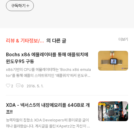
구독하기
더보기
리뷰 & 기타정보/리뷰 & 기타 정보
의 다른 글
Bochs x86 에뮬레이터를 통해 애플워치에
윈도우95 구동
글 내용
x86기반의 CPU를 에뮬레이터하는 'Bochs x86 emula
tor'를 통해 애플의 스마트워치인 '애플워치'에서 윈도우9
5를 설치해 구동하는 영상이 Nick Lee의 유투브를 통해
2
0
2016. 5. 1.
공개되었습니다. 애플워치에 설치된 윈도우95는 매우 작
은 화면이지만 터치를 통해 프로그램을 실행할 수 있으며,
깃허브(https://github.com/nickplee/BochsWatch
XDA - 넥서스5의 내장메모리를 64GB로 개
OS)에 소스를 공개하여 일반 유저들도 설치할 수 있는 상
태입니다. 다만, 애플워치의 512MB RAM / 8GB ROM
조!!
글 내용
은 윈도우95가 출시되었던 약 21년전 평균적으로 사용하
능력자들의 집합소 XDA Developers에 흥미로운 글이
던 386 컴퓨터보다 약 25배 빠른 속도이긴해도 작은 화면
하나 올라왔습니다. 게시글을 올린 KApetz2는 자신이 보
과 CPU 에뮬레이션 된 상태이기 때문에 사용하기 어려울
유한 넥서스5 32GB 모델을 개조하여 64GB로 만들었다