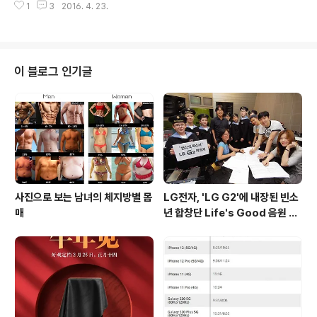
정도 딜레이가 발생해 실사는 어려워보입니다. ^^; ..
1
3
2016. 4. 23.
는 것이며, 개조이후 완벽하게 동작하고 내장 메모리 속도
도 오히려 빨라졌다고 하였습니다. 그는 삼성 64GB(EM
MC 5.0) 메모리를 35달러(약 4만원)에 구입하여 넥서스
5에 있던 32GB(EMMC 4.5) 메모리와 바꾼 것이며, 변
경후 내장 메모리의 가용용량이 55GB까지 늘어나고 벤치
이 블로그 인기글
마크 속도도 향상되었다고 밝혔습니다. 자세한 내용은 아
래 링크를 통해 확인 가능하며, 솜씨만 좋다면 시도해볼만
한 가치가 있는 작업으로 보이네요. ^^ 출처 : http://foru
m.xda-developers.com/google-nexus-5/..
사진으로 보는 남녀의 체지방별 몸
LG전자, 'LG G2'에 내장된 빈소
매
년 합창단 Life's Good 음원 공
개 [mp3 다운로드].