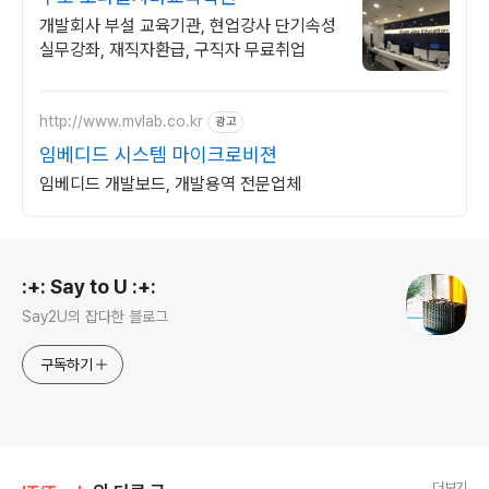
개발회사 부설 교육기관, 현업강사 단기속성
실무강좌, 재직자환급, 구직자 무료취업
http://www.mvlab.co.kr
광고
임베디드 시스템 마이크로비젼
임베디드 개발보드, 개발용역 전문업체
로그 정보
:+: Say to U :+:
Say2U의 잡다한 블로그
구독하기
더보기