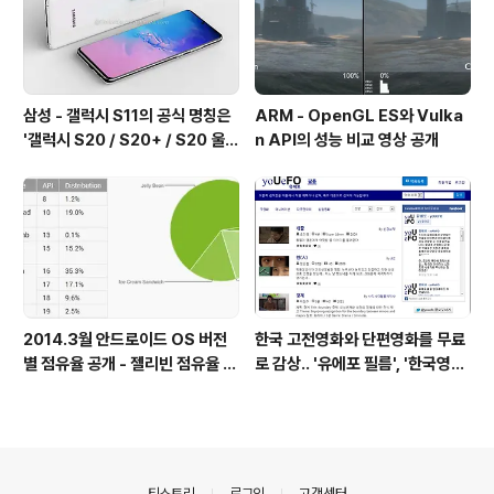
삼성 - 갤럭시 S11의 공식 명칭은
ARM - OpenGL ES와 Vulka
'갤럭시 S20 / S20+ / S20 울트
n API의 성능 비교 영상 공개
라'가 될 예정
2014.3월 안드로이드 OS 버전
한국 고전영화와 단편영화를 무료
별 점유율 공개 - 젤리빈 점유율 6
로 감상.. '유에포 필름', '한국영상
2%
자료원'
의안내
티스토리
로그인
고객센터