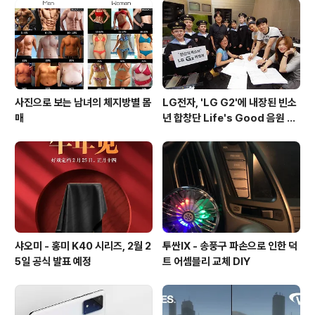
위치된 것을 확인할 수 있습니다. 픽셀 XL / 넥서스 M1(M
arlin : 넥서스6P 후속) 스펙5.5인치 QHD(2560 * 144
0) AMOLED 디스플레이스냅드래곤 821 쿼드코어..
사진으로 보는 남녀의 체지방별 몸
LG전자, 'LG G2'에 내장된 빈소
매
년 합창단 Life's Good 음원 공
개 [mp3 다운로드].
샤오미 - 홍미 K40 시리즈, 2월 2
투싼IX - 송풍구 파손으로 인한 덕
5일 공식 발표 예정
트 어셈블리 교체 DIY