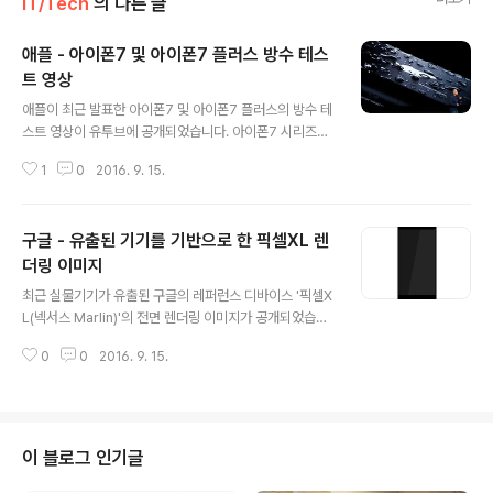
IT/Tech
의 다른 글
애플 - 아이폰7 및 아이폰7 플러스 방수 테스
트 영상
글 내용
애플이 최근 발표한 아이폰7 및 아이폰7 플러스의 방수 테
스트 영상이 유투브에 공개되었습니다. 아이폰7 시리즈는
갤럭시S5와 동일한 IP67 수준의 방진/방수를 지원해 먼지
1
0
2016. 9. 15.
에 대해 완벽한 보호가 가능하고, 약 1M내 물속에서 30분
가량 침수로부터 기기를 보호할 수 있습니다. 공개된 영상
에서도 캡리스 방식의 방진/방수를 채택한 아이폰7 및 아
구글 - 유출된 기기를 기반으로 한 픽셀XL 렌
이폰7 플러스는 강한 수압의 샤워기 및 욕조에 담궈도 정
상적으로 동작하는 것을 확인할 수 있습니다. 출처 : 石川
더링 이미지
글 내용
温の「スマホ業界新聞」
최근 실물기기가 유출된 구글의 레퍼런스 디바이스 '픽셀X
L(넥서스 Marlin)'의 전면 렌더링 이미지가 공개되었습니
다. 구글이 10월 4일 발표할 것으로 예상되는 넥서스6P의
0
0
2016. 9. 15.
후속 '픽셀 XL'은 대만의 스마트폰 제조사 HTC가 개발한
제품이며, 상/하 균형된 베젤로 자사의 HTC M10과 동일
한 카메라 센서와 스냅드래곤 821, 4GB RAM등 현재 출
시된 플래그쉽들과 경쟁할만한 고스펙을 갖춘 것이 특징입
니다. 또한, 레퍼런스 모델 답게 소프트키를 사용해 전면에
이 블로그 인기글
하드웨어 홈버튼이 없으며, 상단에 수화부 및 카메라홀이