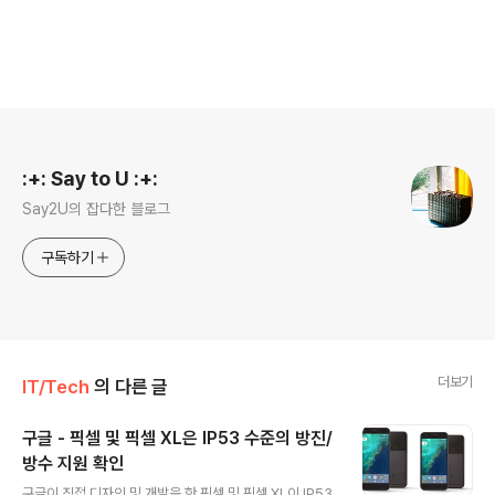
로그 정보
:+: Say to U :+:
Say2U의 잡다한 블로그
구독하기
더보기
IT/Tech
의 다른 글
구글 - 픽셀 및 픽셀 XL은 IP53 수준의 방진/
방수 지원 확인
글 내용
구글이 직접 디자인 및 개발을 한 픽셀 및 픽셀 XL이 IP53