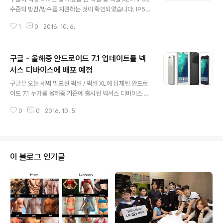
수준의 방진/방수를 지원하는 것이 확인되었습니다. IP53
의 방진/방수 성능은 먼지로부터 기기를 보호하는 수준(5)
1
0
2016. 10. 6.
와 수직에서 60도 각도로 물을 저압으로 분사 했을때 견딜
수 있는 등급(3)으로 아이폰7 및 갤럭시 S7의 먼지로부터
완벽하게 보호를 하는 수준(6)과 15 ~ 1m 수심에서 일정
구글 - 올해중 안드로이드 7.1 업데이트를 넥
시간 견디는 아이폰의 수준(7) 및 1.5m 이상의 수심에서
일정시간 견디는 갤럭시 S7의 수준(8)보다 떨어지는 생활
서스 디바이스에 배포 예정
글 내용
방수 수준입니다. * 참고로, 픽셀 시리즈를 제조하는 HTC
구글은 오늘 새벽 발표된 픽셀 / 픽셀 XL에 탑재된 안드로
의 플래그쉽 HTC 10의 방진/방수 등급도 IP53이며, 픽셀
이드 7.1 누가를 올해중 기존에 출시된 넥서스 디바이스 및
시리즈를 아이폰7 및 갤럭시S7 / 갤럭시노트7과 같이 먼
픽셀C에 배포할 예정입니다. 아직 공식 발표되지 않은 안
지가 많은 환경 및 익스트림한 환경에서 사용하기에는 무..
0
0
2016. 10. 5.
드로이드 7.1은 구글의 모바일 VR 플랫폼인 '데이드림(Da
ydream)'을 지원하며, 사용자의 음성은 인식해 날씨 확
인, 주식 시장 동향, 교통 상황, 좋아하는 스포츠팀 경기 결
과 등 다양한 검색결과 및 앱 실행, 예약등 다양한 기능을
수행할 수 있는 구글 어시스턴트(Google Google Assi
이 블로그 인기글
stant)와 새로운 픽셀 런처를 지원하는 것이 특징이며, 기
존에 누가 업데이트를 지원한 넥서스 5X / 넥서스 6P / 픽
셀C에 지원될 것으로 예상되고 있습니다. 다만, 넥서스 시
리즈에 제공되는 안드로이드 7.1은 픽셀 / 픽셀 X..