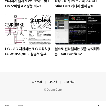
현재까지 출시된 안드로이드 및 i
삼성 - 0.7㎛ 크기의 ISOCELL
OS 모바일 AP 성능 비교표
Slim GH1 카메라 센서 발표
LG - 3G 지원하는 'LG G워치(L
실수로 전화걸리는 것을 방지해주
G-W105S/KL)' 설명서 일부 유
는 'Call confirm'
출
의안내
티스토리
로그인
고객센터
© Daum Corp.