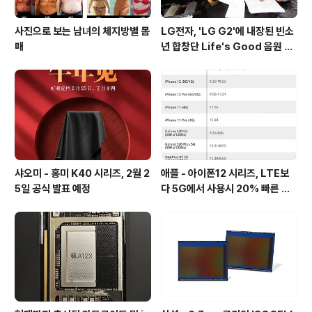
사진으로 보는 남녀의 체지방별 몸
LG전자, 'LG G2'에 내장된 빈소
매
년 합창단 Life's Good 음원 공
개 [mp3 다운로드].
샤오미 - 홍미 K40 시리즈, 2월 2
애플 - 아이폰12 시리즈, LTE보
5일 공식 발표 예정
다 5G에서 사용시 20% 빠른 배
터리 소모량을 보여줘