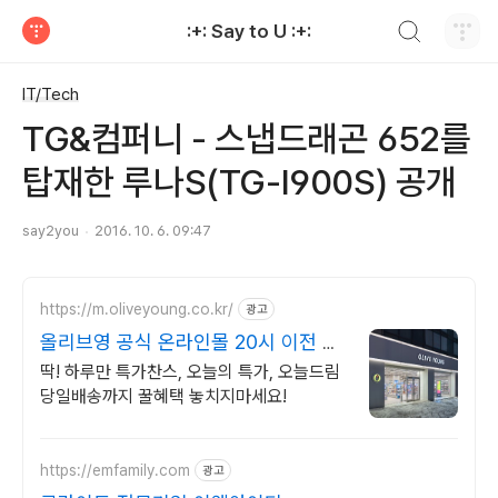
검색하기
:+: Say to U :+:
티스토리
IT/Tech
TG&컴퍼니 - 스냅드래곤 652를
탑재한 루나S(TG-I900S) 공개
say2you
2016. 10. 6. 09:47
https://m.oliveyoung.co.kr/
광고
올리브영 공식 온라인몰 20시 이전 주
문은 오늘드림
딱! 하루만 특가찬스, 오늘의 특가, 오늘드림
당일배송까지 꿀혜택 놓치지마세요!
https://emfamily.com
광고