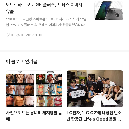
모토로라 - 모토 G5 플러스, 프레스 이미지
려면, 실시간 채팅에서 달러 기호를 선택후 슈퍼채팅 보내
기를 터치후 금액을 선택해 메시지를 입력하면 되며, 슈퍼
유출
글 내용
채팅이 티커에 고정되는 데 남은 시간이 카운트다운 티커
모토로라의 보급형 스마트폰 '모토 G' 시리즈의 차기 모델
에 표시되고 있습니다. 또한, 해당 기능은 PC와 안드로이
인 '모토 G5 플러스'의 프레스 이미지가 유출되었습니다.
드용 유튜브 앱이나 유튜브 게이밍을 지원하고 있으며, 일
이번에 유출된 사진은 최근 루마니아 경매사이트에 올라온
본, 미국, 호주, 캐나다, 프랑스, 독일, 인도, 멕시코, 한국,
0
0
2017. 1. 13.
'모토 G5 플러스'와 동일한 외형을 보여주고 있으며, 상단
스페인, 영국에서 사..
에 유심슬롯 및 후면 카메라 라인등 기존 모토 G 시리즈의
외형이 아닌 다른 모토 Z 시리즈와 유사한 형태를 보여주
고 있습니다. * 참고로, 모토 G5 플러스는 5.5인치 FullH
D 디스플레이, 스냅드래곤 625 옥타코어 프로세서, 4GB
이 블로그 인기글
RAM / 32GB ROM, 전면 500만 / 후면 1300만 화소
카메라, 3080mAh 배터리, 안드로이드 7.0 누가를 탑재
하고 있으며, 1분기중 공식 발표될 예정입니다. 출처 : GS
MArena
사진으로 보는 남녀의 체지방별 몸
LG전자, 'LG G2'에 내장된 빈소
매
년 합창단 Life's Good 음원 공
개 [mp3 다운로드].