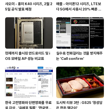
샤오미 - 홍미 K40 시리즈, 2월 2
애플 - 아이폰12 시리즈, LTE보
5일 공식 발표 예정
다 5G에서 사용시 20% 빠른 배
터리 소모량을 보여줘
현재까지 출시된 안드로이드 및 i
실수로 전화걸리는 것을 방지해주
OS 모바일 AP 성능 비교표
는 'Call confirm'
한국 고전영화와 단편영화를 무료
도시락 리뷰 3탄 : GS25 '정성담
로 감상.. '유에포 필름', '한국영상
은 한돈 햄구이'