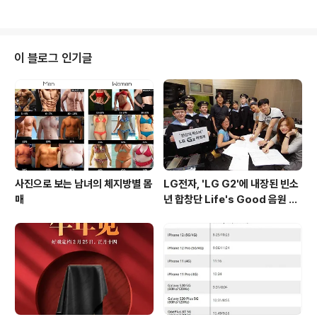
..
인터넷(IoT) 제품들을 올해내 출시할 것이며, 플래그쉽 스
마트폰의 경우 베젤리스 디자인과 대화면, 세라믹 바디, 3
D 터치 및 마그네틱 충전등 최신 기술을 적용해 구글의 픽
셀과 경쟁할만한 기기가 될 것이라고 밝히기도 했었습니
이 블로그 인기글
다. 특히, 그의 회사인 Essential의 주요 멤버들이 구글과
애플에서 일했었던 경력자들로 구성된 만큼 Essential의
플래그쉽 모델이 많은 주목을 받고 있었으며, 벤치마크를
통해 자신이 개발한 안드로이드 기반의 스마트폰인 ..
사진으로 보는 남녀의 체지방별 몸
LG전자, 'LG G2'에 내장된 빈소
매
년 합창단 Life's Good 음원 공
개 [mp3 다운로드].