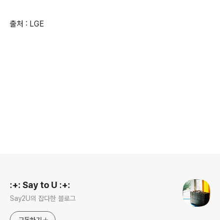
출처 : LGE
로그 정보
:+: Say to U :+:
Say2U의 잡다한 블로그