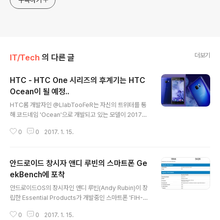
구독하기
더보기
IT/Tech
의 다른 글
HTC - HTC One 시리즈의 후계기는 HTC
Ocean이 될 예정..
글 내용
HTC롬 개발자인 @LlabTooFeR는 자신의 트위터를 통
해 코드네임 'Ocean'으로 개발되고 있는 모델이 2017년
HTC의 진정한 플래그쉽 스마트폰이라고 전했습니다. 또
0
0
2017. 1. 15.
한, Ocean Master로 개발중인 모델은 취소되었으며, 스
냅드래곤 821을 탑재한 U Ultra를 플래그쉽이라고 부르
지 않은 만큼 HTC U 시리즈의 플래그쉽 모델인 Ocean
안드로이드 창시자 앤디 루빈의 스마트폰 Ge
은 스냅드래곤 835를 탑재할 가능성이 매우 높아졌습니
다.* 현재까지 루머로는 5.2인치대의 QHD 디스플레이와
ekBench에 포착
글 내용
스냅드래곤 835, 듀얼카메라, 센스터치를 적용한다고 알
안드로이드OS의 창시자인 앤디 루빈(Andy Rubin)이 창
려짐 * 최근 HTC CFO인 Chialin Chang가 Engadget
립한 Essential Products가 개발중인 스마트폰 'FIH-P
과의 인터뷰를 통해 2017년에는 6 ~ 7종의 스마트폰을
M1'이 GeekBench에 포착되었습니다. 앤디 루빈은 최근
출시할 계획이며, 지난해까지 플래그쉽이였던 HTC One
0
0
2017. 1. 15.
인터뷰를 통해 Essential 에서 스마트폰 및 태블릿, 사물