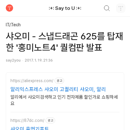
검색하기
:+: Say to U :+:
티스토리
IT/Tech
샤오미 - 스냅드래곤 625를 탑재
한 '홍미노트4' 퀄컴판 발표
say2you
2017. 1. 19. 21:36
https://aliexpress.com/
광고
알리익스프레스 샤오미 고퀄리티 샤오미, 알리
알리에서 샤오미검색하고 인기 전자제품 할인가로 쇼핑하세
요
https://87dc.com/
광고
샤오미 휴먼기프트