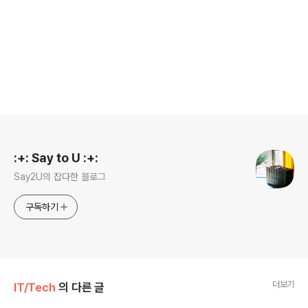
로그 정보
:+: Say to U :+:
Say2U의 잡다한 블로그
구독하기
더보기
IT/Tech
의 다른 글