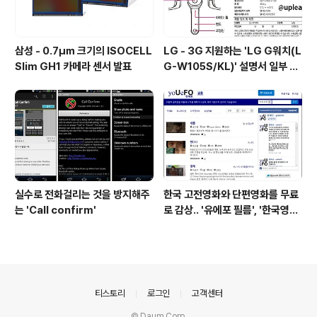
삼성 - 0.7㎛ 크기의 ISOCELL
LG - 3G 지원하는 'LG G워치(L
Slim GH1 카메라 센서 발표
G-W105S/KL)' 설명서 일부 유
출
실수로 전화걸리는 것을 방지해주
한국 고전영화와 단편영화를 무료
는 'Call confirm'
로 감상.. '유에포 필름', '한국영상
자료원'
의안내
티스토리
로그인
고객센터
© Daum Corp.