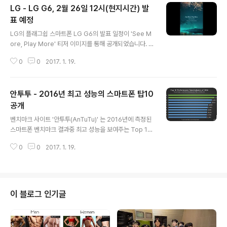
LG - LG G6, 2월 26일 12시(현지시간) 발
표 예정
글 내용
LG의 플래그쉽 스마트폰 LG G6의 발표 일정이 'See M
ore, Play More' 티저 이미지를 통해 공개되었습니다. 공
개된 발표일은 다음달 스페인 바르셀로나에서 열리는 MW
0
0
2017. 1. 19.
C2017에 앞선 현지시간 2월 25일 12시이며, LG G6은
현재까지 유출된 정보를 통해 18:9 비율의 5.7인치 QHD
(2560 * 1440) 디스플레이와 스냅드래곤 835 옥타코어
안투투 - 2016년 최고 성능의 스마트폰 탑10
프로세서, 방진/방수 및 무선충전을 지원할 것으로 예상되
고 있습니다. 출처 : GSMArena
공개
글 내용
벤치마크 사이트 '안투투(AnTuTu)' 는 2016년에 측정된
스마트폰 벤치마크 결과중 최고 성능을 보여주는 Top 10
을 공개하였습니다. 공개된 순위는 2016년를 기준으로 사
0
0
2017. 1. 19.
용자들이 안투투앱을 사용하여 최소 2000회 이상 테스트
된 결과의 평균값으로 전체 운영체제를 비교시 A10 Fusi
on 쿼드코어 프로세서를 탑재한 아이폰7 플러스가 평균 1
81316점으로 1위를 차지하였으며, 안드로이드에서는 스
냅드래곤 821 쿼드코어 프로세서를 탑재한 원플러스 3T
이 블로그 인기글
가 평균 163013점으로 1위를 차지하였습니다. 또한, To
p10에는 A10 Fusion 쿼드코어 프로세서(아이폰7/아이
폰7 플러스) 및 스냅드래곤 821 쿼드코어 프로세서 / 스냅