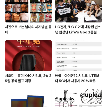
드래곤 820 쿼드코어 프로세서만 포함되었으며, 미디어텍
및 기린, ..
사진으로 보는 남녀의 체지방별 몸
LG전자, 'LG G2'에 내장된 빈소
매
년 합창단 Life's Good 음원 공
개 [mp3 다운로드].
샤오미 - 홍미 K40 시리즈, 2월 2
애플 - 아이폰12 시리즈, LTE보
5일 공식 발표 예정
다 5G에서 사용시 20% 빠른 배
터리 소모량을 보여줘