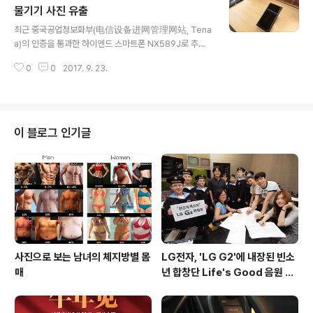
사용할 것이라는 기존 루머를 뛰어넘는 것입니다. 또한, 전
물기기 사진 유출
글 내용
면 1200만 화소 / 후면 1600만 + 500만 화소 듀얼카메
최근 중국공업정보화부(电信设备进网管理网站, Tena
라, 5.5인치 FullHD(1920 * 1080) 디스플레이, 3GB R
a)의 인증을 통과한 하이엔드 스마트폰 NX589J로 추정
AM / 32GB ROM, 4GB RAM / 64GB ROM, 지문인
되는 디바이스의 실물기기 사진이 유출되었습니다. 하이엔
식스캐너, 4000mAh 배터리, 4G VoLTE 및 듀얼S..
0
0
2017. 9. 23.
드 모델로 추정되는 NX589J는 디바이스 외형을 감추기
위한 도시락보드에 담겨 있으며, 누비아 시리즈의 특징을
이어받아 붉은 링이 들어간 홈버튼과 후면 듀얼카메라, 베
젤리스 디자인의 디스플레이를 탑재한 것이 특징입니다.
또한, 인증을 통해 5.2인치 FullHD(1920 * 1080) 디스
이 블로그 인기글
플레이와 2Ghz 옥타코어 프로세서, 6GB RAM, 64GB
ROM, 전면 1600만 / 후면 1600만 + 1300만 화소 듀얼
카메라, 3100mAh 배터리, 안드로이드 7.1.1, 147.99×7
2.09×7.95mm, 156g에 메탈프레임 재질을 사용된..
사진으로 보는 남녀의 체지방별 몸
LG전자, 'LG G2'에 내장된 빈소
매
년 합창단 Life's Good 음원 공
개 [mp3 다운로드].