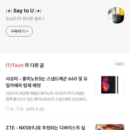
:+: Say to U :+:
Say2U의 잡다한 블로그
구독하기
더보기
IT/Tech
의 다른 글
샤오미 - 홍미노트5는 스냅드래곤 660 및 듀
얼카메라 탑재 예정
글 내용
샤오미의 보급형 패블릿 홍미노트 시리즈의 차기 모델은
현재 출시되고 있는 홍미노트4x의 스냅드래곤 625보다
향상된 스냅드래곤 660 옥타코어 프로세서가 탑재될 것이
0
0
2017. 9. 23.
라는 루머가 공개되었습니다. 루머에 따르면, 홍미노트5는
CPU 성능만으로는 스냅드래곤 820에 근접하는 고성능
미드레인지급 프로세서인 스냅드래곤 660이 탑재되어 성
ZTE - NX589J로 추정되는 디바이스의 실
능이 대폭 향상된 것이 특징이며, 이는 스냅드래곤 630을