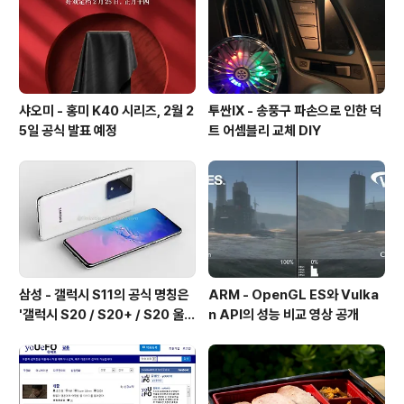
샤오미 - 홍미 K40 시리즈, 2월 2
투싼IX - 송풍구 파손으로 인한 덕
5일 공식 발표 예정
트 어셈블리 교체 DIY
삼성 - 갤럭시 S11의 공식 명칭은
ARM - OpenGL ES와 Vulka
'갤럭시 S20 / S20+ / S20 울트
n API의 성능 비교 영상 공개
라'가 될 예정