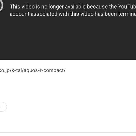
o.jp/k-tai/aquos-r-compact/
기