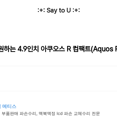
:+: Say to U :+:
지원하는 4.9인치 아쿠오스 R 컴팩트(Aquos R
점 메티스
및 부품판매 파손수리, 맥북액정 lcd 파손 교체수리 전문