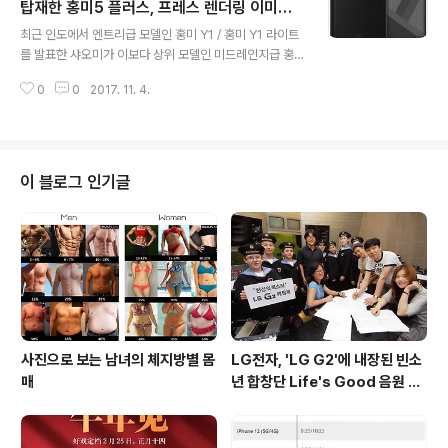
에 지문인식스캐너가 배치되었습니다. 또한, 측면에 음성
탑재한 홍미5 플러스, 프레스 렌더링 이미지
글 내용
인식 AI서비스인 빅스비를 지원하는 빅스비버 튼이 위치하
유출
최근 인도에서 엔트리급 모델인 홍미 Y1 / 홍미 Y1 라이트
고, 하단에 3.5mm 이어폰잭 및 USB Type-C 포트가 배
를 발표한 샤오미가 이보다 상위 모델인 미드레인지급 홍
치되어 A5 / A7 2017 시리즈에 비해 대폭적인 디자인 변
미5 플러스를 발표할 것이라는 루머가 공개되었습니다. 루
화가 있는 것을 알 수 있씁니다. * 갤럭시 A5 / A7 2018
0
0
2017. 11. 4.
머와 함께 공개된 프레스 렌더링 이미지에 따르면, 홍미5
은 ..
플러스는 미믹스 시리즈를 제외한 샤오미 미드레인지급 제
품중 최초로 18:9 비율의 풀뷰(FullView) 디스플레이를
채용하였으며, 후면에 세로로 배치된 듀얼카메라와 지문인
식스캐너가 위치하고 있는 것이 특징입니다. 또한, 듀얼SI
이 블로그 인기글
M과 스냅드래곤 625 또는 스냅드래곤 630 옥타코어 프
로세서, 베이스 모델 기준 3GB RAM / 32GB ROM을 탑
재할 것으로 보이며, 최근 모델들과 같이 안드로이드 7.1.2
기반의 MIUI9을 사용할 것으로 알려졌습니다. 출처 : GS
MArena外
사진으로 보는 남녀의 체지방별 몸
LG전자, 'LG G2'에 내장된 빈소
매
년 합창단 Life's Good 음원 공
개 [mp3 다운로드].