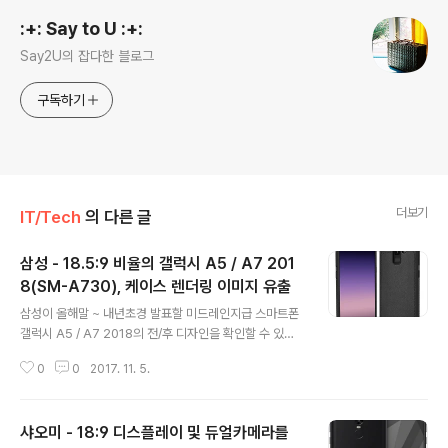
:+: Say to U :+:
Say2U의 잡다한 블로그
구독하기
더보기
IT/Tech
의 다른 글
삼성 - 18.5:9 비율의 갤럭시 A5 / A7 201
8(SM-A730), 케이스 렌더링 이미지 유출
글 내용
삼성이 올해말 ~ 내년초경 발표할 미드레인지급 스마트폰
갤럭시 A5 / A7 2018의 전/후 디자인을 확인할 수 있는
렌더링이 케이스 제조사를 통해 유출되었습니다. 유출된
0
0
2017. 11. 5.
이미지를 통해 갤럭시 A5 / A7 2018은 알려진것과 같이
삼성 미드레인지급중 최초로 18.5:9 비율의 인피니트 디
스플레이를 사용한 것이 특징이며, 화면비율을 높여 갤럭
샤오미 - 18:9 디스플레이 및 듀얼카메라를
시 S8 / 갤럭시노트8과 같이 전면 홈버튼이 사라진채 후면