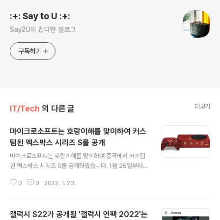
:+: Say to U :+:
Say2U의 잡다한 블로그
구독하기
더보기
IT/Tech
의 다른 글
마이크로소프트는 호랑이해를 맞이하여 커스
텀된 엑스박스 시리즈 S를 공개
글 내용
마이크로소프트는 호랑이해를 맞이하여 중국에서 커스텀
된 엑스박스 시리즈 S를 공개하였습니다. 1월 25일부터
시작되는 위책 및 빌리빌리의 이벤트 사은품으로 제공될
0
0
2022. 1. 23.
이번 한정판은 15대 한정으로 출시될 것으로 예상되며, 향
후 이벤트 사은품이 아닌 일반 소비자용으로 출시될지 여
부도 확인되지 않았습니다. 또한, 해당 모델은 엑스박스 G
갤럭시 S22가 공개될 '갤럭시 언팩 2022'는
C에서 기획한 것이기 때문에 중국외에 다른 국가에서는 공