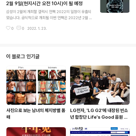
개되지 않을 것으로 보입니다. 출처 : Gizmo China
2월 9일(현지시간 오전 10시)이 될 예정
글 내용
삼성이 2월에 개최할 갤럭시 언팩 2022의 일정이 유출되
었습니다. 공식적으로 개최될 이번 언팩은 2022년 2월 9
일 동부 표준시 기준 오전 10시이며, 우리나라 기준 2월 1
0
0
2022. 1. 23.
0일 12시입니다. 이번 언팩에서는 갤럭시 S22 시리즈인
갤럭시 S22 / 갤럭시 S22+ / 갤럭시 S22 울트라등이 공
개될 것으로 알려졌습니다.
이 블로그 인기글
사진으로 보는 남녀의 체지방별 몸
LG전자, 'LG G2'에 내장된 빈소
매
년 합창단 Life's Good 음원 공
개 [mp3 다운로드].