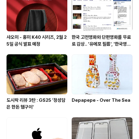
샤오미 - 홍미 K40 시리즈, 2월 2
한국 고전영화와 단편영화를 무료
5일 공식 발표 예정
로 감상.. '유에포 필름', '한국영상
자료원'
도시락 리뷰 3탄 : GS25 '정성담
Depapepe - Over The Sea
은 한돈 햄구이'