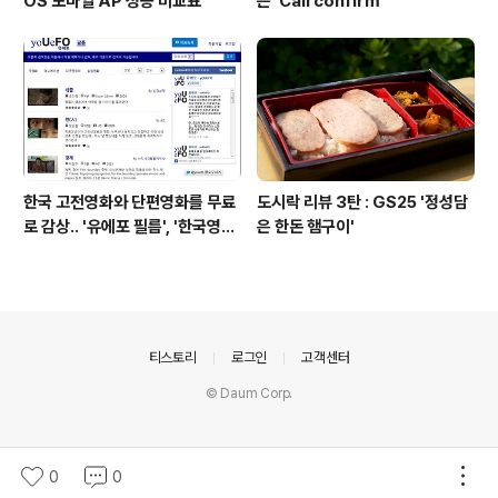
OS 모바일 AP 성능 비교표
는 'Call confirm'
한국 고전영화와 단편영화를 무료
도시락 리뷰 3탄 : GS25 '정성담
로 감상.. '유에포 필름', '한국영상
은 한돈 햄구이'
자료원'
의안내
티스토리
로그인
고객센터
© Daum Corp.
0
0