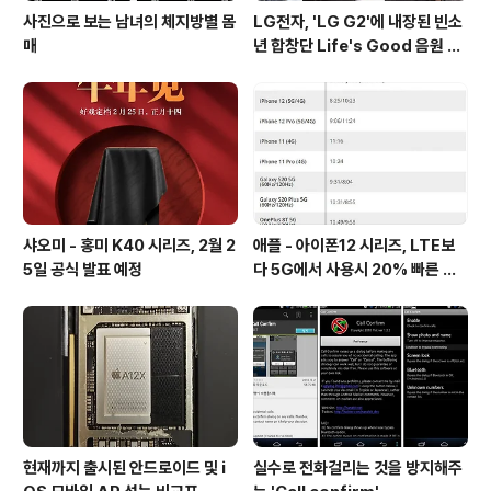
사진으로 보는 남녀의 체지방별 몸
LG전자, 'LG G2'에 내장된 빈소
매
년 합창단 Life's Good 음원 공
개 [mp3 다운로드].
샤오미 - 홍미 K40 시리즈, 2월 2
애플 - 아이폰12 시리즈, LTE보
5일 공식 발표 예정
다 5G에서 사용시 20% 빠른 배
터리 소모량을 보여줘
현재까지 출시된 안드로이드 및 i
실수로 전화걸리는 것을 방지해주