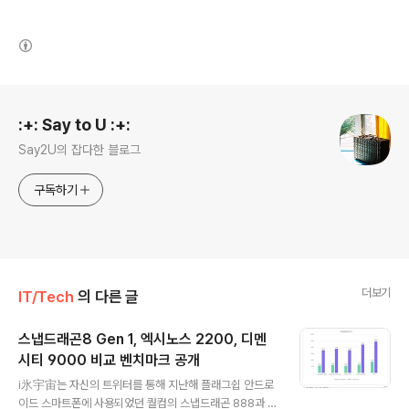
(새창열림)
로그 정보
:+: Say to U :+:
Say2U의 잡다한 블로그
구독하기
더보기
IT/Tech
의 다른 글
스냅드래곤8 Gen 1, 엑시노스 2200, 디멘
시티 9000 비교 벤치마크 공개
글 내용
i氷宇宙는 자신의 트위터를 통해 지난해 플래그쉽 안드로
이드 스마트폰에 사용되었던 퀄컴의 스냅드래곤 888과 올