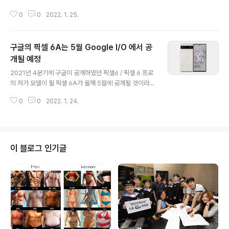
해 플래그쉽 안드로이드 스마트폰에 사용된 스냅드래곤8
0
0
2022. 1. 25.
Gen 1 및 삼성의 엑시노스 2200, 미디어텍의 디멘시티
9000, 애플의 A15를 GeekBench 5에서 비교한 결과
를 공개하였습니다. 벤치마크 결과 싱글코어 기준 A15 17
구글의 픽셀 6A는 5월 Google I/O 에서 공
50점 > 디멘시티 9000 1278점 > 스냅드래곤8 Gen 1
1231점 > 스냅드래곤 888 1125점 > 엑시노스 2200 1
개될 예정
글 내용
109점으로 올해 공개된 엑시노스 2200의 싱글코어 점수
2021년 4분기에 구글이 공개하였던 픽셀6 / 픽셀 6 프로
가 가장 낮게 측정되었으며, 멀티코어는 A15 4885점 >
의 저가 모델이 될 픽셀 6A가 올해 5월에 공개될 것이라는
디멘시티 9000 4410점 > 스냅드래곤8 Gen 1 3752점
루머가 공개되었습니다. MAx Jambor에 따르면, 픽셀 6
> 엑시노스 2200 3534점 > 스냅드래곤 88..
0
0
2022. 1. 24.
A는 2020 8월에 공개되었던 픽셀4a 및 2021년 8월에
공개되었던 픽셀 5A 5G보다 빠르게 공개될 것으로 예상
되며, 5월에 열릴 Google I/O에 공개될 가능성이 높다고
전했습니다. 참고로, 픽셀 6A는 후면에 소니 IMX363 센
서를 사용한 1220만 화소 메인 카메라와 소니 IMX386센
이 블로그 인기글
서를 사용한 1200만 화소 초광각 카메라를 사용하며, 전
면에는 소니 IMX355 센서를 사용한 800만 화소 셀피 카
메라를 탑재할 것으로 알려졌습니다. 또한, 구글 텐서 GS1
01 를 탑재할 것으로 추정되며, 유출된 렌더링 ..