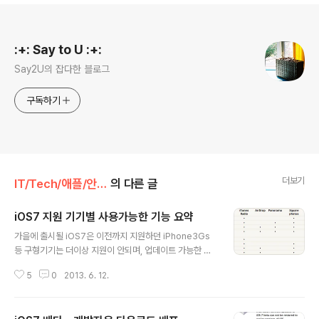
로그 정보
:+: Say to U :+:
Say2U의 잡다한 블로그
구독하기
더보기
IT/Tech/애플/안드로이드 TIP
의 다른 글
iOS7 지원 기기별 사용가능한 기능 요약
글 내용
가을에 출시될 iOS7은 이전까지 지원하던 iPhone3Gs
등 구형기기는 더이상 지원이 안되며, 업데이트 가능한 기
기로 iPhone 4, 4s, 5 / iPod touch 5세대 / iPad 2, 3,
5
0
2013. 6. 12.
4, mini 가 해당된다고 합니다. 하지만, 업데이트된다고 하
여 모든 기능을 다 사용할 수 있는 것이 아닌 기기별 차별점
이 있는데, GSMArena에서는 iOS7을 지원하는 기기별