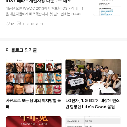
iOS7 베타 - 개발자용 다운로드 배포
기능 차이에 대한 차트로 정리하여 소개하였습니다. 이 차
글 내용
트에서 새로운 시리(음성추가등)와 iTunes Radio, AirD
애플은 오늘 WWDC 2013에서 발표한 iOS 7의 베타 1
rop, Panorama 촬영, 스퀘어 및 카메라/포토 필터 기능
을 개발자들에게 배포했습니다. 첫 빌드 번호는 11A4372
이 iDevice별 차이를 보여주는데, iOS7의 모든 기능을
q로, iPhone 5, 4S, 4 그리고 5세대 iPod 터치 등의 기
다 사용할 수 있는 기기는 현재까지 iPod 5세대와 iPhon
12
0
2013. 6. 11.
기들에 설치할 수 있으며, 베타 버전을 설치한 유저들에 따
e 5뿐인걸로 확..
르면 일부 앱들이 호환성 문제로 튕기는 현상이 발생하고
있다고 합니다. 베타1에서 발생할 수 있는 문제들로 인해
개발자들은 iOS 7 베타 1을 기기들에 설치하기 전에 iTun
es를 통해 혹은 iCloud를 통해 백업해야하며, 개발자 등
이 블로그 인기글
록을 하지 않은 경우 정식 경로를 통해 다운로드가 불가능
합니다. 다운로드 가능한 iOS7 지원기기는 아래와 같습니
다. - iPhone 5 (A1428)- iPhone 5 (A1429)- iPhon
e 4S- iPhone 4 (GS..
사진으로 보는 남녀의 체지방별 몸
LG전자, 'LG G2'에 내장된 빈소
매
년 합창단 Life's Good 음원 공
개 [mp3 다운로드].