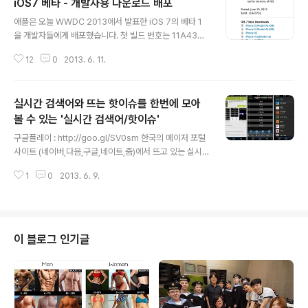
iOS7 베타 - 개발자용 다운로드 배포
글 내용
애플은 오늘 WWDC 2013에서 발표한 iOS 7의 베타 1
을 개발자들에게 배포했습니다. 첫 빌드 번호는 11A4372
q로, iPhone 5, 4S, 4 그리고 5세대 iPod 터치 등의 기
12
0
2013. 6. 11.
기들에 설치할 수 있으며, 베타 버전을 설치한 유저들에 따
르면 일부 앱들이 호환성 문제로 튕기는 현상이 발생하고
있다고 합니다. 베타1에서 발생할 수 있는 문제들로 인해
실시간 검색어와 뜨는 핫이슈를 한번에 모아
개발자들은 iOS 7 베타 1을 기기들에 설치하기 전에 iTun
es를 통해 혹은 iCloud를 통해 백업해야하며, 개발자 등
볼 수 있는 '실시간 검색어/핫이슈'
글 내용
록을 하지 않은 경우 정식 경로를 통해 다운로드가 불가능
구글플레이 : http://goo.gl/SV0sm 한국의 메이저 포털
합니다. 다운로드 가능한 iOS7 지원기기는 아래와 같습니
사이트 (네이버,다음,구글,네이트,줌)에서 뜨고 있는 실시
다. - iPhone 5 (A1428)- iPhone 5 (A1429)- iPhon
간 검색 및 핫이슈를 한눈에 보여주는 '실시간 검색어/핫이
e 4S- iPhone 4 (GS..
1
0
2013. 6. 9.
슈'를 설치해봤습니다. 이 앱은 앱형태 및 위젯 모두 사용이
가능하며, 위젯으로 활용시 실시간 검색어가 10초간격으
로 순서대로 표시된답니다. 어플설정을 통해서 위젯의 형
태(투명, 색상, 스크롤주기)와 포털의 종류(네이버, 다음, 구
글, 네이트, 줌)를 선택할 수 있으며, 위젯 등록시 위와 같이
이 블로그 인기글
4 * 1 사이즈로 실시간 검색어가 토글되어 표시됩니다. 그
리고, 검색어를 클릭하면 웹브라우저와 연동되어 표시되고
부가적으로 QR코드 읽기 및 현재 실시간 검색어 순위를 다
른사람과 공유할 수 있는 기능이 있습니다. '실시간 검색어/
핫이..