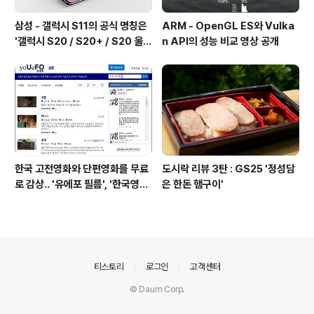
삼성 - 갤럭시 S11의 공식 명칭은
ARM - OpenGL ES와 Vulka
'갤럭시 S20 / S20+ / S20 울트
n API의 성능 비교 영상 공개
라'가 될 예정
한국 고전영화와 단편영화를 무료
도시락 리뷰 3탄 : GS25 '정성담
로 감상.. '유에포 필름', '한국영상
은 한돈 햄구이'
자료원'
의안내
티스토리
로그인
고객센터
© Daum Corp.