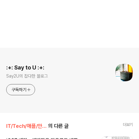
로그 정보
:+: Say to U :+:
Say2U의 잡다한 블로그
구독하기
더보기
IT/Tech/애플/안드로이드 TIP
의 다른 글