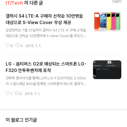
더보기
IT/Tech
의 다른 글
갤럭시 S4 LTE-A 구매자 선착순 10만명을
대상으로 S-View Cover 무상 제공
글 내용
삼성전자는 7월 31일까지 갤럭시 S4 LTE-A 구매 고객을
대상으로 선착순 10만명에게 S-View Cover를 무상으
로 제공합니다. 신청기간 : 2013.06.26(수) ~ 2013.07.
0
0
2013. 7. 1.
31(수)신처대상 : 갤럭시 S4 LTE-A 구매고객중 D+3일
유지 고객 대상신청색상 : 블랙, 화이트, 핑크, 오렌지, 그린
중 택 1 신청은 http://s4.eventsk.com/에서 가능합니
LG - 옵티머스 G2로 예상되는 스마트폰 LG-
다.
F320 안투투벤치에 포착
글 내용
안투투 벤치마크를 통해 LG의 LG-F320이라는 2.2Ghz
의 스냅드래곤 800을 탑재된 스마트폰의 테스트 결과가
유출되었습니다. 측정된 수치는 32002로 같은 스냅드래
1
0
2013. 7. 1.
곤 800을 채용한 갤럭시 S4 LTE-A의 31491과 소니의
엑스페리아 ZU의 32173의 중간정도의 값이며, 아마도
이 정체불명의 스마트폰이 LG의 옵티머스 G2로 추측됩니
다. 또 다른 가능성은 확실하지는 않지만 OS란에 "Androi
d Unknown"을 통해 LG에서 제조중인 넥서스 5일 수도
이 블로그 인기글
있을 듯 합니다.