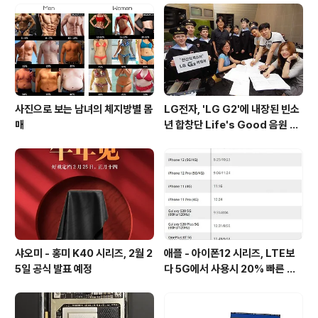
사진으로 보는 남녀의 체지방별 몸
LG전자, 'LG G2'에 내장된 빈소
매
년 합창단 Life's Good 음원 공
개 [mp3 다운로드].
샤오미 - 홍미 K40 시리즈, 2월 2
애플 - 아이폰12 시리즈, LTE보
5일 공식 발표 예정
다 5G에서 사용시 20% 빠른 배
터리 소모량을 보여줘