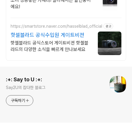
소니 성능좋은 카메라! 알리에서는 할인중이
에요!
https://smartstore.naver.com/hasselblad_official
광고
핫셀블라드 공식수입원 게이트비젼
핫셀블라드 공식스토어 게이트비젼 핫셀블
라드의 다양한 소식을 빠르게 만나보세요
로그 정보
:+: Say to U :+:
Say2U의 잡다한 블로그
구독하기