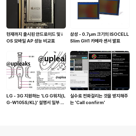
현재까지 출시된 안드로이드 및 i
삼성 - 0.7㎛ 크기의 ISOCELL
OS 모바일 AP 성능 비교표
Slim GH1 카메라 센서 발표
LG - 3G 지원하는 'LG G워치(L
실수로 전화걸리는 것을 방지해주
G-W105S/KL)' 설명서 일부 유
는 'Call confirm'
출
의안내