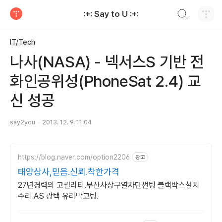
검색하기
:+: Say to U :+:
티스토리
IT/Tech
나사(NASA) - 넥서스S 기반 전
화인공위성(PhoneSat 2.4) 교
신 성공
say2you
2013. 12. 9. 11:04
https://blog.naver.com/option2206
광고
태양상사,믿음.신뢰.착한가격
27년경력의 고퀄리티.부산사상구열차단썬팅 블랙박스설치
수리 AS 광택 유리막코팅.