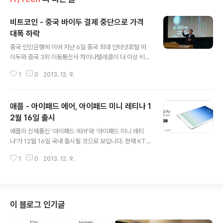
비트코인 - 중국 바이두 결제 중단으로 가격
대폭 하락
글 내용
중국 인민은행에 이어 지난 6일 중국 최대 인터넷포털 바
이두와 중국 3위 이동통신사 차이나텔레콤이 더 이상 비트
코인을 받지 않겠다고 발표한 이후 1200달러가 넘던 비트
1
0
2013. 12. 9.
코인의 거래가격이 500달러선으로 폭락하였습니다. 이들
이 연이어 비트코인 거래 금지를 선언한 것은 근 몇 주 사이
에 엄청나게 치솟으면서 투기 우려를 불러 일으킨 것에 대
애플 - 아이패드 에어, 아이패드 미니 레티나 1
해 화폐로서 안전성에 심각한 문제가 있다고 판단한 때문
입니다. 중국은 바이두가 비트코인을 받기 시작하자 비트
2월 16일 출시
글 내용
코인 확산에 대한 기대감으로 중국 투자자들이 몰리면서 2
애플의 신제품인 '아이패드 에어'와 '아이패드 미니 레티
00달러에 머물던 비트코인 가격은 500달러대까지 뛰었
나'가 12월 16일 국내 출시될 것으로 보입니다. 현재 KT
으며, 지난달 19일 벤 버냉키 미국 중앙은행(Fed) 의장이
(www.olleh.com)을 통해 12월 16일 출시에 관한 안내
“비트코인은 장기적으로 빠르고 안전하며 효율적인 지급
1
0
2013. 12. 9.
가 표시되고 있으며, KT외에 SK도 동시에 출시할 것으로
시스템”이라고 언급한 후 비트코인은 1242..
예상됩니다. 참고로 새로운 아이패드는 11월 25일(WiFi),
12월 3일(LTE) 국립전파연구소의 인증을 통과한 상태이
며, 전파인증을 받으면 한달이내 출시되는 관례를 보아 12
월 16일(월) 출시가 확실해 보입니다. 또한 아이패드 에어
이 블로그 인기글
및 아이패드 미니 레티나의 출시 예상 가격은 다음과 같습
니다. 아이패드 에어 WiFi : 50만 ~ 아이패드 에어 셀룰러