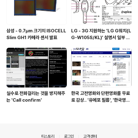
삼성 - 0.7㎛ 크기의 ISOCELL
LG - 3G 지원하는 'LG G워치(L
Slim GH1 카메라 센서 발표
G-W105S/KL)' 설명서 일부 유
출
실수로 전화걸리는 것을 방지해주
한국 고전영화와 단편영화를 무료
는 'Call confirm'
로 감상.. '유에포 필름', '한국영상
자료원'
의안내
티스토리
로그인
고객센터