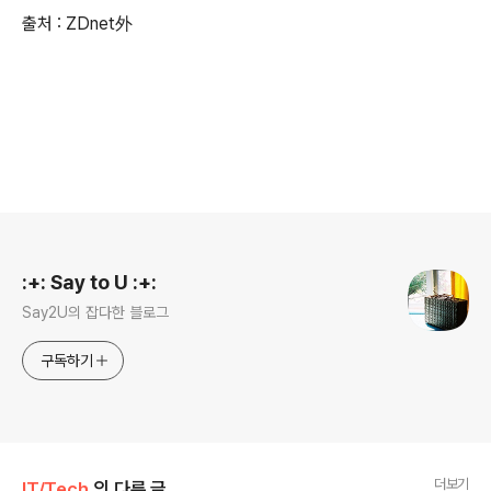
출처 : ZDnet外
로그 정보
:+: Say to U :+:
Say2U의 잡다한 블로그
구독하기
더보기
IT/Tech
의 다른 글