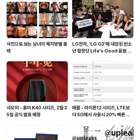
(LTE) : 65만 ~ 아이패드 미니 레티나 WiFi : 62만 ~ 아
이패드 미니 레티나 셀룰러(LTE) : ..
사진으로 보는 남녀의 체지방별 몸
LG전자, 'LG G2'에 내장된 빈소
매
년 합창단 Life's Good 음원 공
개 [mp3 다운로드].
샤오미 - 홍미 K40 시리즈, 2월 2
애플 - 아이폰12 시리즈, LTE보
5일 공식 발표 예정
다 5G에서 사용시 20% 빠른 배
터리 소모량을 보여줘