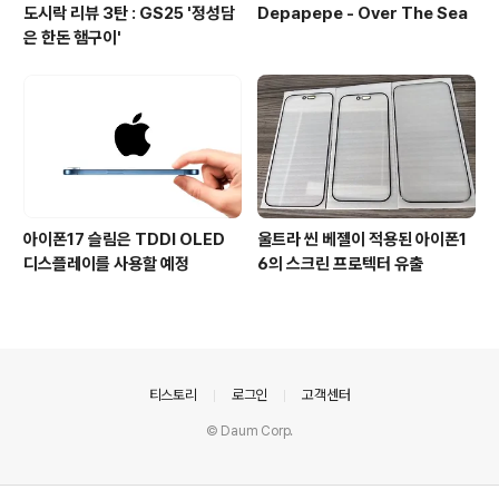
도시락 리뷰 3탄 : GS25 '정성담
Depapepe - Over The Sea
은 한돈 햄구이'
아이폰17 슬림은 TDDI OLED
울트라 씬 베젤이 적용된 아이폰1
디스플레이를 사용할 예정
6의 스크린 프로텍터 유출
의안내
티스토리
로그인
고객센터
© Daum Corp.