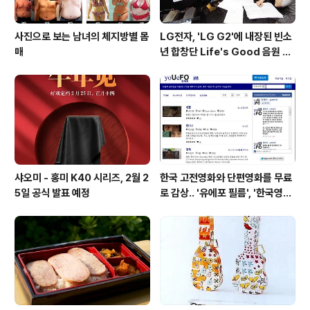
사진으로 보는 남녀의 체지방별 몸
LG전자, 'LG G2'에 내장된 빈소
매
년 합창단 Life's Good 음원 공
개 [mp3 다운로드].
샤오미 - 홍미 K40 시리즈, 2월 2
한국 고전영화와 단편영화를 무료
5일 공식 발표 예정
로 감상.. '유에포 필름', '한국영상
자료원'