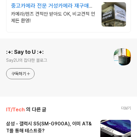
중고카메라 전문 거성카메라 재구매율
높은 매장!
카메라/렌즈 견적만 받아도 OK, 비교견적 언
제든 환영!
로그 정보
:+: Say to U :+:
Say2U의 잡다한 블로그
구독하기
더보기
IT/Tech
의 다른 글
삼성 - 갤럭시 S5(SM-G900A), 이미 AT&
T를 통해 테스트중?
글 내용