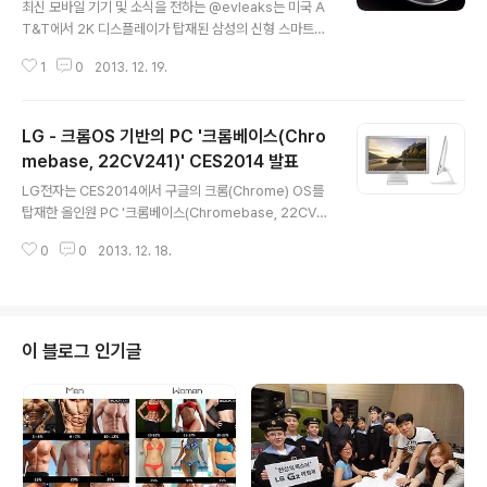
최신 모바일 기기 및 소식을 전하는 @evleaks는 미국 A
T&T에서 2K 디스플레이가 탑재된 삼성의 신형 스마트폰
이 테스트중인것을 발견하였다고 전했습니다. 모델명 'SM
1
0
2013. 12. 19.
-G900A'인 이 스마트폰은 갤럭시 S5로 추정되는 기기이
며, 안투투(AnTuTu) 벤치등을 통해서 일부 스펙이 유출되
기도 한 기기입니다. 알려진 것에 따르면, 'SM-G900A'는
LG - 크롬OS 기반의 PC '크롬베이스(Chro
퀄컴의 스냅드래곤 800 MSM8974AC 2.5Ghz 쿼드 코
어 및 2K(2560 * 1440) 디스플레이, 안드로이드 4.4 킷
mebase, 22CV241)' CES2014 발표
글 내용
캣을 탑재하였습니다. 또한 삼성전자 무선사업부가 갤럭시
LG전자는 CES2014에서 구글의 크롬(Chrome) OS를
S5 개발을 위한 `프로젝트K` 팀을 구성하고, 내년 1월 20
탑재한 올인원 PC '크롬베이스(Chromebase, 22CV2
일 양산을 목표로 소재·부품 조달 계획을 추진 중이라는 루
41)'를 선보일 예정입니다. 델, HP, 에이서, 에이수스, 도시
머또한 @evleaks의 최근 루머를 뒷받침하고 있어..
0
0
2013. 12. 18.
바, 삼성전자, 레노버 등 크롬OS를 기반으로 PC를 생산하
고 있는 PC제조사 대열에 가세한 LG는 지금까지 크롬OS
가 주로 넷북/노트북에서만 사용된 것을 탈피해 최초로 올
인원 PC에 사용하였습니다. 크롬베이스(Chromebase,
22CV241)은 21.5인치 디스플레이 및 인텔 셀러론 CPU
이 블로그 인기글
등을 탑재하였으며, 자세한 사양은 다음과 같습니다. 21.5
인치 FullHD(1920 * 1080) IPS 디스플레이인텔 셀러론
CPU2GB RAM16GB SSDHDMI, USB 2.0 * 3, USB
3.0 * 1, 유선랜포..