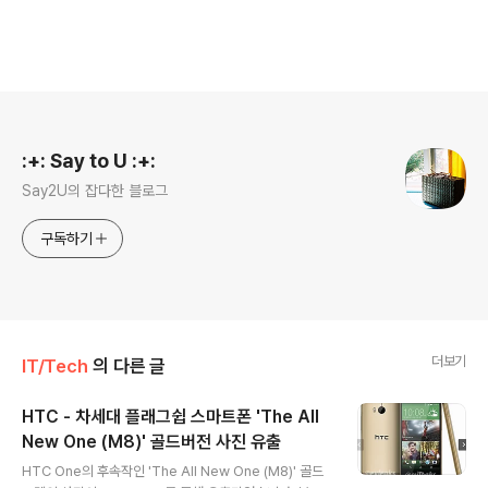
로그 정보
:+: Say to U :+:
Say2U의 잡다한 블로그
구독하기
더보기
IT/Tech
의 다른 글
HTC - 차세대 플래그쉽 스마트폰 'The All
New One (M8)' 골드버전 사진 유출
글 내용
HTC One의 후속작인 'The All New One (M8)' 골드