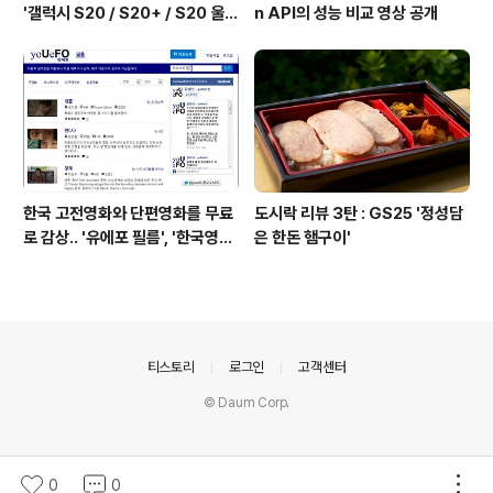
'갤럭시 S20 / S20+ / S20 울트
n API의 성능 비교 영상 공개
라'가 될 예정
한국 고전영화와 단편영화를 무료
도시락 리뷰 3탄 : GS25 '정성담
로 감상.. '유에포 필름', '한국영상
은 한돈 햄구이'
자료원'
의안내
티스토리
로그인
고객센터
© Daum Corp.
0
0