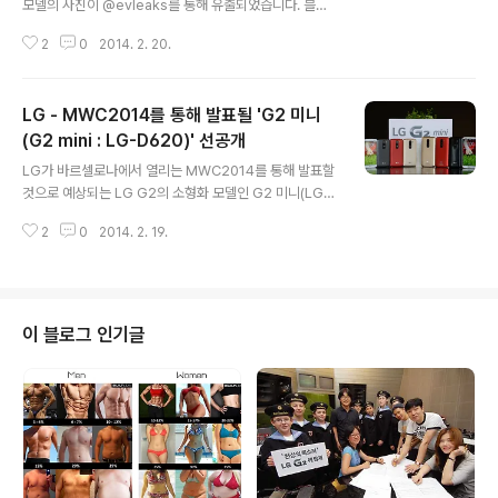
모델의 사진이 @evleaks를 통해 유출되었습니다. 블랙,
실버, 블루, 레드, 골드 5가지 색상으로 순차 출시될 M8은
2
0
2014. 2. 20.
안드로이드 4.4.2 킷캣을 기반으로 HTC Sense UI 6.0
를 사용한 인터페이스를 보여주며, 기존 One(M7)의 기본
디자인에서 크게 바뀌지 않은 모습을 보여주고 있습니다.
LG - MWC2014를 통해 발표될 'G2 미니
참고로 3월 25일 발표될 것으로 예상되는 M8의 알려진
사양은 다음과 같습니다. 5인치 FullHD (1920 * 1080)
(G2 mini : LG-D620)' 선공개
글 내용
디스플레이 퀄컴 스냅드래곤 800 MSM8974 쿼드코어
LG가 바르셀로나에서 열리는 MWC2014를 통해 발표할
프로세서 2GB RAM 후면 Ultrapixel 카메라, 전면 210
것으로 예상되는 LG G2의 소형화 모델인 G2 미니(LG-
만 화소 카메라 WiFi a/b/g/n/ac HTC 센스 6.0 UI 안드
D620)가 선공개 되었습니다. G2 Mini는 4.7인치 디스플
로이드 4...
2
0
2014. 2. 19.
레이를 탑재하였지만, 소니의 Xperia Z1 Compact처럼
소형화와 고성능의 두마리 토끼를 잡지 못한 성능과 크기
를 모두 줄인 모호한 기종으로 보여지고 있습니다. 현재까
지 알려진 G2 Mini의 스펙은 다음과 같으며, 지역에 따라
LTE, 3G 및 듀얼SIM등 다양한 변종모델이 존재할 것으로
이 블로그 인기글
예상됩니다. 4.7인치 qHD(940 * 540) 디스플레이스냅
드래곤 400(또는 Nvidia Tegra 4i)2GB RAM8GB R
OM(microSD)후면 800만, 전면 200만 화소 카메라24
40mAh 배터리안드로이드 4.4 킷..