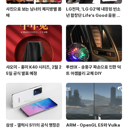
사진으로 보는 남녀의 체지방별 몸
LG전자, 'LG G2'에 내장된 빈소
매
년 합창단 Life's Good 음원 공
개 [mp3 다운로드].
샤오미 - 홍미 K40 시리즈, 2월 2
투싼IX - 송풍구 파손으로 인한 덕
5일 공식 발표 예정
트 어셈블리 교체 DIY
삼성 - 갤럭시 S11의 공식 명칭은
ARM - OpenGL ES와 Vulka