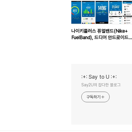
나이키플러스 퓨얼밴드(Nike+
FuelBand), 드디어 안드로이드
앱 출시
:+: Say to U :+:
Say2U의 잡다한 블로그
구독하기