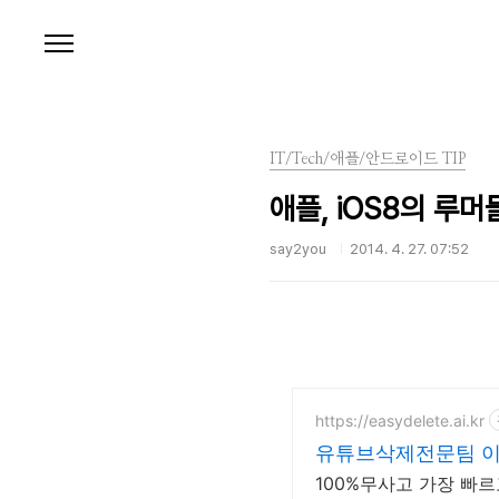
본문 바로가기
IT/Tech/애플/안드로이드 TIP
애플, iOS8의 루
say2you
2014. 4. 27. 07:52
https://easydelete.ai.kr
유튜브삭제전문팀 
100%무사고 가장 빠