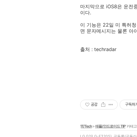
마지막으로 iOS8은 운전
이다.
이 기능은 22일 미 특허
면 문자메시지는 물론 아
출처 : techradar
공감
구독하
'
IT/Tech
>
애플/안드로이드 TIP
' 카테
LG G2(LG-F320S), 곰돌롬(곰돌