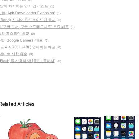
 많이 차지하는 인기 앱 리스트
(1)
pk Downloader Extension'
(0)
lBand), 드디어 안드로이드앱 출시
(0)
 '구글 문서, 구글 스프레드시트' 무료 배포
(0)
5s의 홈스크린 비교
(0)
Google Camera' 배포
(0)
4.4.3(KTU48F) 업데이트 배포
(0)
 업데이트 사항 유출
(0)
Flash)를 사용하자! [돌핀+플래시]
(0)
Related Articles