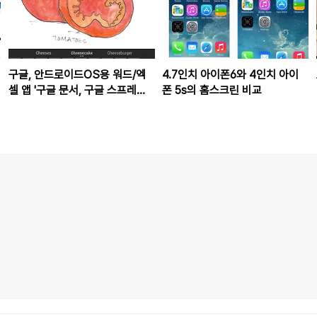
구글, 안드로이드OS용 워드/엑
4.7인치 아이폰6와 4인치 아이
셀 앱 '구글 문서, 구글 스프레드
폰 5s의 홈스크린 비교
시트' 무료 배포