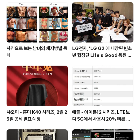
재된 것이 특징입니다. * LG G3 Cat.6는 AP가 스냅드래
곤 801 -> 805로 변경되었으며, 안투투 벤치마크결과 약
5% 내외의 성능 향상을..
사진으로 보는 남녀의 체지방별 몸
LG전자, 'LG G2'에 내장된 빈소
매
년 합창단 Life's Good 음원 공
개 [mp3 다운로드].
샤오미 - 홍미 K40 시리즈, 2월 2
애플 - 아이폰12 시리즈, LTE보
5일 공식 발표 예정
다 5G에서 사용시 20% 빠른 배
터리 소모량을 보여줘