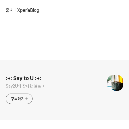
출처 : XperiaBlog
로그 정보
:+: Say to U :+:
Say2U의 잡다한 블로그
구독하기