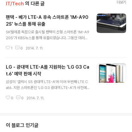
더보기
IT/Tech
의 다른 글
팬택 - 베가 LTE-A 후속 스마트폰 'IM-A90
2S' 뉴스를 통해 유출
글 내용
SK텔레콤 독점으로 출시될 팬택의 신형 스마트폰 'IM-A9
20S'가 KBS뉴스를 통해 유출되었습니다. 그동안 여러차
례 벤치마크사이트 및 블루투스 인증등을 통해 존재를 들
1
0
2014. 7. 11.
어냈던 'IM-A920S'는 LTE-Advanced/W-CDMA/G
SM, IEEE 802.11 a/b/g/n/ac와 2.4Ghz/5.xGhz 대역
의 무선 통신을 지원 및 Bluetooth 4.0와 2.3Ghz 스냅
LG - 광대역 LTE-A를 지원하는 'LG G3 Ca
드래곤 801 쿼드코어 프로세서, 2GB RAM, 전면 210만
/ 후면 1300만 화소 카메라가 탑재된 것이 확인되었습니
t.6' 예약 판매 시작
글 내용
다. 또한 방송영상을 통해 베가 아이언2를 닮은 디자인에
삼성의 '갤럭시 S5 광대역 LTE-A'에 이어 두번째 LTE C
후면에 지문인식센서가 탑재된 것이 확인되었으며, 제조일
at6. 지원 스마트폰인 'LG G3 광대역 LTE-A'가 사전예
자가 7월 10일로 되어 있어 출시일이 얼마 남지 않은 것으
약 및 중고보상판매에 들어갔습니다. 광대역 LTE-A를 의
로 보입니다. 그리고, IM-A920S..
0
0
2014. 7. 11.
미하는 LTE Category 6라는 의미에 'G3 Cat.6(LG-F
460S/K/L'은 우리나라가 세계 최초로 서비스를 개시한 최
대속도 225Mbps의 3배 빠른 LTE를 지원하며, 기존의
G3가 스냅드래곤 801을 쓰인 것과 달리 광대역을 지원하
는 'Gobi MDM9x25' 또는 'Gobi MDM9x35'가 내장
이 블로그 인기글
된 스냅드래곤 805 쿼드코어 프로세서(APQ8084)가 탑