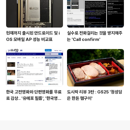
현재까지 출시된 안드로이드 및 i
실수로 전화걸리는 것을 방지해주
OS 모바일 AP 성능 비교표
는 'Call confirm'
한국 고전영화와 단편영화를 무료
도시락 리뷰 3탄 : GS25 '정성담
로 감상.. '유에포 필름', '한국영상
은 한돈 햄구이'
자료원'
의안내