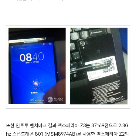
또한 안투투 벤치마크 결과 엑스페리아 Z3는 37169점으로 2.3G
hz 스냅드래곤 801 (MSM8974AB)를 사용한 엑스페리아 Z2의