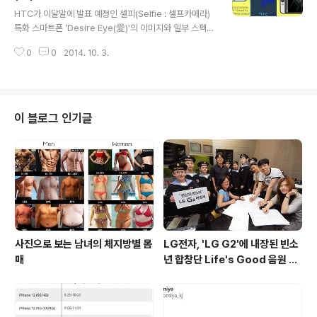
글 내용
다만, 디스플레이 유닛의 경우 접착제로 붙여있어 분리가
HTC가 이달말에 발표 예정인 셀피(Selfie : 셀프카메라)
매우 어렵고, 두께가 1.4mm의 초슬림으로 일반적인 스마
특화 스마트폰 'Desire Eye(愛)'의 이미지와 일부 스펙이
트폰의 디스플레이 두께인 3 ~ 5mm보다 얇아 분해시 파
@evleaks大神를 통해 유출되었습니다. 'Desire Eye
손의 위험이 높다고 분석하였습니다. 또한, 뒷면을 보면 배
0
0
2014. 10. 3.
(愛)'는 5.2인치 FullHD(1920 * 1080) 디스플레이와 2.
터리를 길게 만들어 측면에..
3Ghz 스냅드래곤 801 쿼드코어 프로세서, 2GB RAM,
32GB ROM, 2400m 배터리를 탑재했으며, 셀피에 특화
된 제품답게 전후면 모두 1300만 화소 카메라 및 LED 플
래시가 내장되었습니다. 또한 IP7수준의 방수를 지원하며,
이 블로그 인기글
이전에 유출된 HTC One M8 Eye와는 다른 제품으로 추
정됩니다. 한자로 사랑을 뜻하는 아이(愛)라는 이름이 붙은
이 기종은 안드로이드 4.4.4 킷캣(Sense UI 6.0)이 기본
탑재된 채로 ..
사진으로 보는 남녀의 체지방별 몸
LG전자, 'LG G2'에 내장된 빈소
매
년 합창단 Life's Good 음원 공
개 [mp3 다운로드].