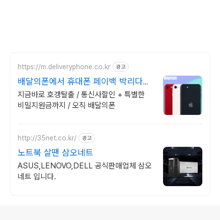
https://m.deliveryphone.co.kr
광고
배달의폰에서 휴대폰 페이백 박리다매!
무조건 더 할인!
지금바로 호갱탈출 / 통신사할인 + 특별한
비밀지원금까지 / 오직 배달의폰
http://35net.co.kr/
광고
노트북 살땐 삼오네트
ASUS,LENOVO,DELL 공식판매업체 삼오
네트 입니다.
로그 정보