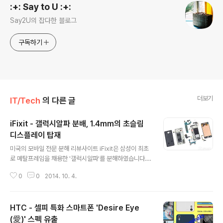
:+: Say to U :+:
Say2U의 잡다한 블로그
구독하기
더보기
IT/Tech
의 다른 글
iFixit - 갤럭시알파 분배, 1.4mm의 초슬림
디스플레이 탑재
글 내용
미국의 모바일 전문 분해 리뷰사이트 iFixit은 삼성이 최초
로 메탈프레임을 채용한 '갤럭시알파'를 분해하였습니다.
갤럭시 알파는 4.7인치 디스플레이에 6.7mm라는 초슬림
0
0
2014. 10. 4.
한 두께를 지닌 스마트폰으로 수리 용이성이 10점 만점에
5점으로 평가를 받았습니다. iFixit는 갤럭시 알파를 분해
하면서 배터리와 디스플레이, 카메라 및 진동 모터등 주요
HTC - 셀피 특화 스마트폰 'Desire Eye
부품들이 모듈화 되어 있어 개별적으로 교체하기 좋게 설
계되어 있어 A/S가 편리하다는 것을 장점이라 했습니다.
(愛)' 스펙 유출